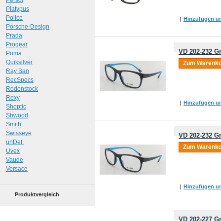
Persol
Platypus
Police
|
Hinzufügen um
Porsche-Design
Prada
Progear
VD 202-232 Gr
Puma
Quiksilver
Zum Warenko
Ray Ban
RecSpecs
Rodenstock
Roxy
|
Hinzufügen um
Shoptic
Shwood
Smith
Swisseye
VD 202-232 Gr
unDef.
Zum Warenko
Uvex
Vaude
Versace
|
Hinzufügen um
Produktvergleich
VD 202-227 Gr