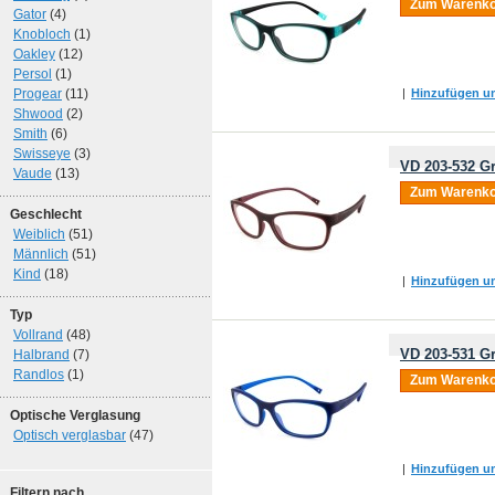
Zum Warenko
Gator
(4)
Knobloch
(1)
Oakley
(12)
Persol
(1)
Progear
(11)
|
Hinzufügen um
Shwood
(2)
Smith
(6)
Swisseye
(3)
VD 203-532 Gr
Vaude
(13)
Zum Warenko
Geschlecht
Weiblich
(51)
Männlich
(51)
Kind
(18)
|
Hinzufügen um
Typ
Vollrand
(48)
VD 203-531 Gr
Halbrand
(7)
Randlos
(1)
Zum Warenko
Optische Verglasung
Optisch verglasbar
(47)
|
Hinzufügen um
Filtern nach