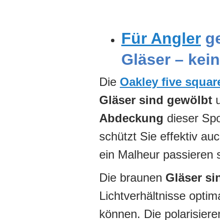
Für Angler
ge
Gläser – kei
Die
Oakley five squar
Gläser sind gewölbt
u
Abdeckung
dieser Spo
schützt Sie effektiv a
ein Malheur passieren s
Die braunen
Gläser si
Lichtverhältnisse opti
können. Die polarisier