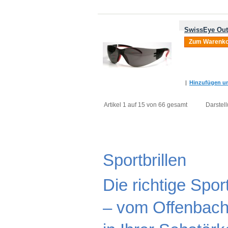
SwissEye Out
Zum Warenko
|
Hinzufügen um
Artikel 1 auf 15 von 66 gesamt
Darstell
Sportbrillen
Die richtige Spor
– vom Offenbache