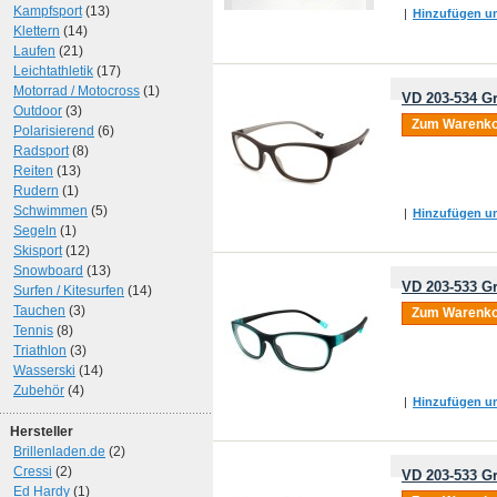
Kampfsport
(13)
|
Hinzufügen um
Klettern
(14)
Laufen
(21)
Leichtathletik
(17)
Motorrad / Motocross
(1)
VD 203-534 Gr
Outdoor
(3)
Zum Warenko
Polarisierend
(6)
Radsport
(8)
Reiten
(13)
Rudern
(1)
Schwimmen
(5)
|
Hinzufügen um
Segeln
(1)
Skisport
(12)
Snowboard
(13)
VD 203-533 Gr
Surfen / Kitesurfen
(14)
Tauchen
(3)
Zum Warenko
Tennis
(8)
Triathlon
(3)
Wasserski
(14)
Zubehör
(4)
|
Hinzufügen um
Hersteller
Brillenladen.de
(2)
Cressi
(2)
VD 203-533 Gr
Ed Hardy
(1)