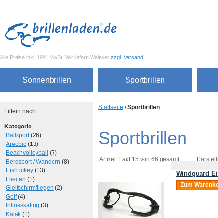
Alle Preise inkl. 19% MwSt. Wir liefern Weltweit
zzgl. Versand
Sonnenbrillen
Sportbrillen
Startseite
/
Sportbrillen
Filtern nach
Kategorie
Sportbrillen
Ballsport
(26)
Areobic
(13)
Beachvolleyball
(7)
Artikel 1 auf 15 von 66 gesamt
Darstell
Bergsport / Wandern
(8)
Eishockey
(13)
Windguard Ei
Fliegen
(1)
Zum Warenko
Gleitschirmfliegen
(2)
Golf
(4)
Inlineskating
(3)
Kajak
(1)