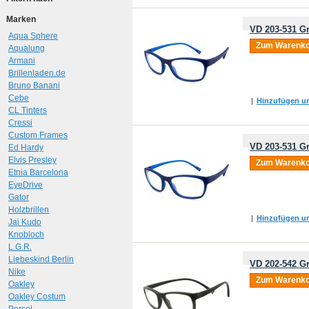
Marken
VD 203-531 Gr
Aqua Sphere
Zum Warenko
Aqualung
Armani
Brillenladen.de
Bruno Banani
Cebe
|
Hinzufügen um
CL Tinters
Cressi
Custom Frames
VD 203-531 Gr
Ed Hardy
Elvis Presley
Zum Warenko
Etnia Barcelona
EyeDrive
Gator
Holzbrillen
|
Hinzufügen um
Jai Kudo
Knobloch
L.G.R.
Liebeskind Berlin
VD 202-542 Gr
Nike
Zum Warenko
Oakley
Oakley Costum