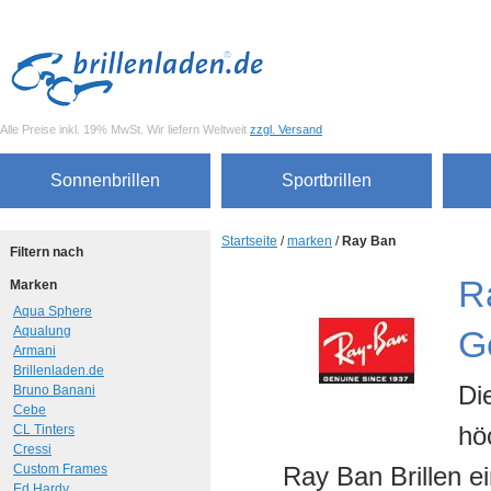
Alle Preise inkl. 19% MwSt. Wir liefern Weltweit
zzgl. Versand
Sonnenbrillen
Sportbrillen
Startseite
/
marken
/
Ray Ban
Filtern nach
R
Marken
Aqua Sphere
Aqualung
G
Armani
Brillenladen.de
Di
Bruno Banani
Cebe
hö
CL Tinters
Cressi
Custom Frames
Ray Ban Brillen e
Ed Hardy