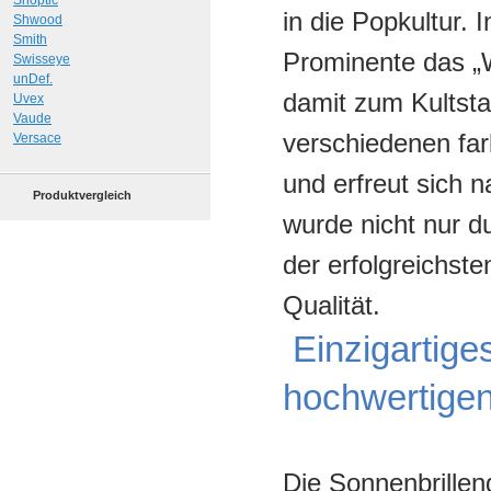
Shoptic
in die Popkultur. 
Shwood
Smith
Prominente das „W
Swisseye
unDef.
damit zum Kultsta
Uvex
Vaude
verschiedenen far
Versace
und erfreut sich 
Produktvergleich
wurde nicht nur d
der erfolgreichste
Qualität.
Einzigartige
hochwertigen
Die Sonnenbrille