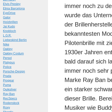
Elvis Presley
immer noch zu den
Etnia Barcelona
EyeDrive
wurde das Untern
Gator
Holzbrillen
der Brillenherstel
Jai Kudo
Knobloch
bekanntesten Model
L.G.R.
Liebeskind Berlin
Pilotenbrille mit
Nike
Oakley
1930er Jahren en
Oakley Costum
Persol
bald darauf sich l
Platypus
Police
immer noch sehr po
Porsche-Design
Prada
Marke Ray Ban bei
Progear
Puma
ein starker schwa
Quiksilver
Ray Ban
dieser Brille. Ber
RecSpecs
Rodenstock
Musiker wie Buddy
Roxy