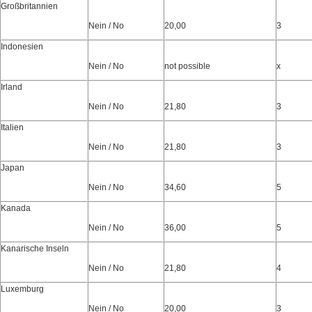
Großbritannien
Nein / No
20,00
3
Indonesien
Nein / No
not possible
x
Irland
Nein / No
21,80
3
Italien
Nein / No
21,80
3
Japan
Nein / No
34,60
5
Kanada
Nein / No
36,00
5
Kanarische Inseln
Nein / No
21,80
4
Luxemburg
Nein / No
20,00
3