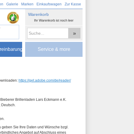
en
Galerie
Marken
Einkaufswagen
Zur Kasse
Warenkorb
Ihr Warenkorb ist noch leer
e
»
reinbarung
Service & more
downloaden:
https://get.adobe.com/de/reader/
Bieberer Brillenladen Lars Eckmann e.K.
t Deutsch.
en.
es geben Sie Ihre Daten und Wünsche bzgl.
verbindliches Angebot auf Abschluss eines