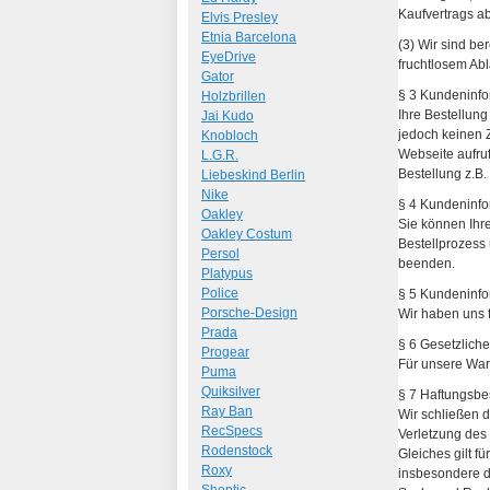
Kaufvertrags ab
Elvis Presley
Etnia Barcelona
(3) Wir sind b
EyeDrive
fruchtlosem Abl
Gator
§ 3 Kundeninfo
Holzbrillen
Ihre Bestellung
Jai Kudo
jedoch keinen 
Knobloch
Webseite aufru
L.G.R.
Bestellung z.B.
Liebeskind Berlin
Nike
§ 4 Kundeninfo
Oakley
Sie können Ihre
Oakley Costum
Bestellprozess
Persol
beenden.
Platypus
Police
§ 5 Kundeninfo
Porsche-Design
Wir haben uns f
Prada
§ 6 Gesetzlich
Progear
Für unsere War
Puma
Quiksilver
§ 7 Haftungsb
Ray Ban
Wir schließen d
RecSpecs
Verletzung des
Rodenstock
Gleiches gilt f
Roxy
insbesondere d