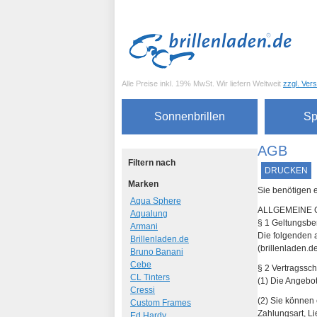
Alle Preise inkl. 19% MwSt. Wir liefern Weltweit
zzgl. Ver
Sonnenbrillen
Sp
AGB
Filtern nach
DRUCKEN
Marken
Sie benötigen 
Aqua Sphere
ALLGEMEINE
Aqualung
§ 1 Geltungsbe
Armani
Die folgenden 
Brillenladen.de
(brillenladen.
Bruno Banani
Cebe
§ 2 Vertragssch
CL Tinters
(1) Die Angebot
Cressi
(2) Sie können
Custom Frames
Zahlungsart, Li
Ed Hardy