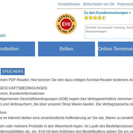
Kontaktlinsen
Brillenladen vor Ort
Referenz
Zu den Kundenmeinungen »
Schnelle und prompte Lieferung. Kein
Beanstandungen
sand
ortbrillen
Brillen
Online-Terminve
SPEICHERN
einen PDF-Reader. Hier können Sie den dazu nötigen Acrobat-Reader kostenlos 
 GESCHÄFTSBEDINGUNGEN
reich, Kundeninformationen
allgemeinen Geschäftsbedingungen (AGB) regeln das Vertragsverhältnis zwischen 
de) und Verbrauchern, die über unseren Shop Waren kaufen. Die Vertragssprache is
luss
e im Internet stellen eine unverbindliche Aufforderung an Sie dar, Waren zu bestell
 ein oder mehrere Produkte in den Warenkorb legen. Im Laufe des Bestellprozess
efermodalitäten etc. ein. Erst mit dem Anklicken des Bestellbuttons geben Sie ein 