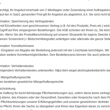
.
erechtigt, Ihr Angebot innerhalb von 2 Werktagen unter Zusendung einer Auftragsb
auf der in Satz1 genannten Frist gilt Ihr Angebot als abgelehnt, d.h. Sie sind nicht
rmation: Speicherung des Vertragstextes
 mit Einzelheiten zum geschlossenen Vertrag (z.B. Art des Produkts, Preis etc.) wir
Zugriff auf Ihre vergangenen Bestellungen. Die AGB schicken wir Ihnen zu, Sie kö
fen. Wenn Sie die Produktbeschreibung auf unserer Shopseite für eigene Zwecke 
 einen Screenshot (= Bildschirmfotografie) anfertigen oder alternativ die ganze Sei
rmation: Korrekturhinweis
 Eingaben vor Abgabe der Bestellung jederzeit mit der Löschtaste berichtigen. Wi
 über weitere Korrekturmöglichkeiten. Den Bestellprozess können Sie auch jederze
rmation: Verhaltenskodex
olgendem Verhaltenskodex unterworfen: https://ehi-siegel.de/shopbetreiber/ehi-sieg
e Mängelhaftungsrechte
en bestehen gesetzliche Mängelhaftungsrechte.
eschränkung
ie Haftung für leicht fahrlässige Pflichtverletzungen aus, sofern diese keine vertr
 Lebens, des Körpers oder der Gesundheit, Garantien oder Ansprüche nach dem Pr
ür Pflichtverletzungen unserer Erfüllungsgehilfen und unserer gesetzlichen Vertreter
ie Pflicht, Ihnen die Sache zu übergeben und Ihnen das Eigentum daran zu verscha