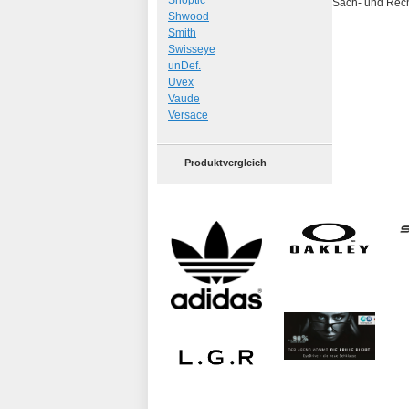
Shoptic
Sach- und Rech
Shwood
Smith
Swisseye
unDef.
Uvex
Vaude
Versace
Produktvergleich