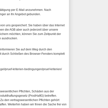
estätigung per E-Mail anzunehmen. Nach
 länger an Ihr Angebot gebunden.
d von uns gespeichert. Sie haben über das Internet
nnen die AGB aber auch jederzeit über unsere
sichern möchten, können Sie zum Zeitpunkt der
te ausdrucken.
r informieren Sie auf dem Weg durch den
it durch Schließen des Browser-Fensters komplett
el/pruef-kriterien-bedingungen/pruef-kriterien/
agswesentlichen Pflichten, Schäden aus der
odukthaftungsgesetz (ProdHaftG) betreffen.
. Zu den vertragswesentlichen Pflichten gehört
ffen. Weiterhin haben wir Ihnen die Sache frei von