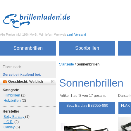
Alle Preise inkl. 19% MwSt. Wir liefern Weltweit
zzgl. Versand
Sonnenbrillen
Sportbrillen
Startseite
/
Sonnenbrillen
Filtern nach
Derzeit einkaufend bei:
Sonnenbrillen
Geschlecht:
Weiblich
Kategorie
Filmbrillen
(1)
Artikel 1 auf 8 von 17 gesamt
Darstell
Holzbrillen
(2)
Betty Barclay BB3055-880
FLAK 2
Hersteller
Betty Barclay
(1)
L.G.R.
(2)
Oakley
(5)