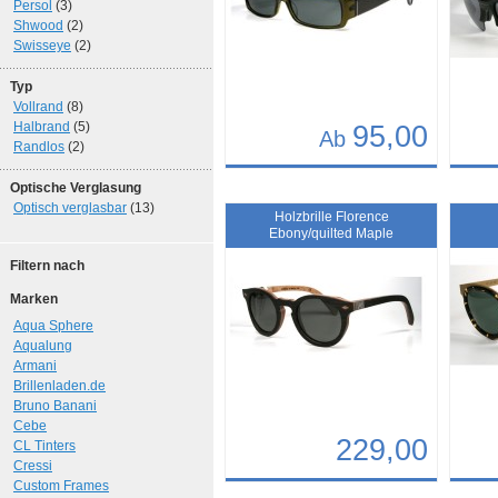
Persol
(3)
Shwood
(2)
Swisseye
(2)
Typ
Vollrand
(8)
Halbrand
(5)
95,00
Ab
Randlos
(2)
Details
Det
Optische Verglasung
Optisch verglasbar
(13)
Art.-Nr.: 8130
Art.-N
Holzbrille Florence
Ebony/quilted Maple
Filtern nach
Marken
Aqua Sphere
Aqualung
Armani
Brillenladen.de
Bruno Banani
Cebe
229,00
CL Tinters
Cressi
Custom Frames
Details
Det