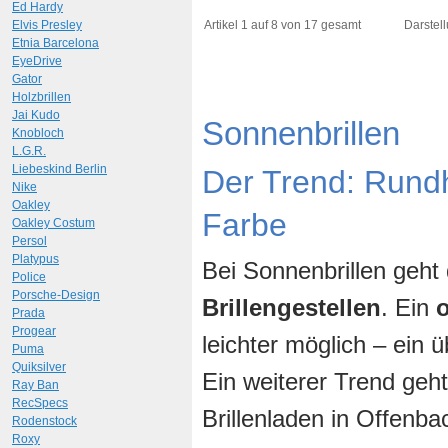
Ed Hardy
Art.-Nr.: 9766
Art.-N
Elvis Presley
Artikel 1 auf 8 von 17 gesamt
Darstell
Etnia Barcelona
EyeDrive
Gator
Holzbrillen
Jai Kudo
Sonnenbrillen
Knobloch
L.G.R.
Liebeskind Berlin
Der Trend: Rund
Nike
Oakley
Farbe
Oakley Costum
Persol
Platypus
Bei Sonnenbrillen geht
Police
Porsche-Design
Brillengestellen
. Ein
Prada
Progear
leichter möglich – ein
Puma
Quiksilver
Ein weiterer Trend geh
Ray Ban
RecSpecs
Brillenladen in Offenba
Rodenstock
Roxy