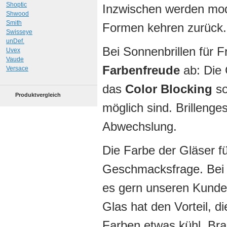
Shoptic
Inzwischen werden mod
Shwood
Smith
Formen kehren zurück.
Swisseye
unDef.
Bei Sonnenbrillen für 
Uvex
Vaude
Farbenfreude
ab: Die 
Versace
das
Color Blocking
so
Produktvergleich
möglich sind. Brillenges
Abwechslung.
Die Farbe der Gläser für
Geschmacksfrage. Bei g
es gern unseren Kunde
Glas hat den Vorteil, d
Farben etwas kühl. Bra