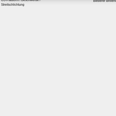
OS-Plattform / Beschwerde /
Bieberer Brillen
Streitschlichtung