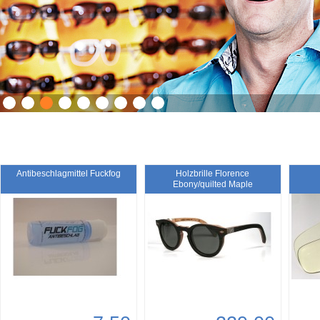
Antibeschlagmittel Fuckfog
Holzbrille Florence
Ebony/quilted Maple