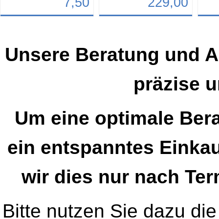
7,50
229,00
Details
Details
Det
Art.-Nr.: Fuckfog
Art.-Nr.: 9766
Art.-N
Unsere Beratung und A
präzise u
Um eine optimale Bera
ein entspanntes Einkau
wir dies nur nach Te
Bitte nutzen Sie dazu die