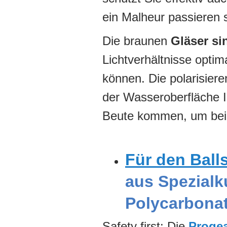
ein Malheur passieren s
Die braunen
Gläser si
Lichtverhältnisse opti
können. Die polarisier
der Wasseroberfläche I
Beute kommen, um beim
Für den Ball
aus Spezialk
Polycarbona
Safety first: Die
Proge