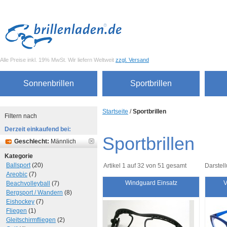
Alle Preise inkl. 19% MwSt. Wir liefern Weltweit
zzgl. Versand
Sonnenbrillen
Sportbrillen
Startseite
/
Sportbrillen
Filtern nach
Derzeit einkaufend bei:
Sportbrillen
Geschlecht:
Männlich
Kategorie
Ballsport
(20)
Artikel 1 auf 32 von 51 gesamt
Darstell
Areobic
(7)
Windguard Einsatz
V
Beachvolleyball
(7)
Bergsport / Wandern
(8)
Eishockey
(7)
Fliegen
(1)
Gleitschirmfliegen
(2)