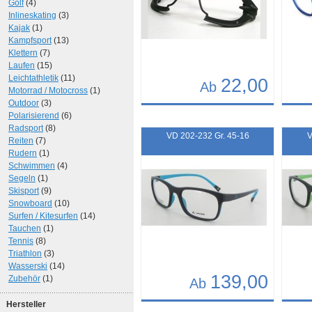
Golf
(4)
Inlineskating
(3)
Kajak
(1)
Kampfsport
(13)
Klettern
(7)
Laufen
(15)
Leichtathletik
(11)
22,00
Ab
Motorrad / Motocross
(1)
Outdoor
(3)
Details
Det
Polarisierend
(6)
Radsport
(8)
Art.-Nr.: EGWB
Art.-N
VD 202-232 Gr. 45-16
V
Reiten
(7)
Rudern
(1)
Schwimmen
(4)
Segeln
(1)
Skisport
(9)
Snowboard
(10)
Surfen / Kitesurfen
(14)
Tauchen
(1)
Tennis
(8)
Triathlon
(3)
Wasserski
(14)
139,00
Zubehör
(1)
Ab
Hersteller
Details
Det