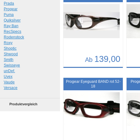
Prada
Progear
Puma
Quiksilver
Ray Ban
RecSpecs
Rodenstock
Roxy
Shoptic
Shwood
139,00
Ab
Smith
Swisseye
Details
Det
unDef.
Uvex
Art.-Nr.: 9491
Art.-N
Progear Eyeguard BAND rot 52-
Prog
Vaude
18
Versace
Produktvergleich