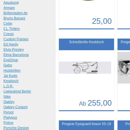
Aqualung
Armani
Brillenladen.de
Bruno Banani
25,00
Cebe
CL Tinters
Details
Det
Cressi
Custom Frames
Art.-Nr.: 5654
Art.-N
Schießbrille Knobloch
Proge
Ed Hardy
Elvis Presley
Etnia Barcelona
EyeDrive
Gator
Holzbrillen
Jai Kudo
Knobloch
L.G.R.
Liebeskind Berlin
Nike
255,00
Oakley
Ab
Oakley Costum
Persol
Details
Det
Platypus
Art.-Nr.: 2442
Art.-N
Police
Progear Eyeguard braun 55-19
Pr
Porsche-Design