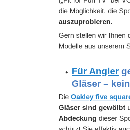
(„Fit for Fun TV“ bei V
die Möglichkeit, die Spo
auszuprobieren
.
Gern stellen wir Ihnen 
Modelle aus unserem S
Für Angler
ge
Gläser – kei
Die
Oakley five squar
Gläser sind gewölbt
u
Abdeckung
dieser Spo
schützt Sie effektiv a