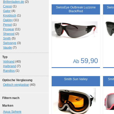
Brillenladen.de
(2)
Art.-Nr.: 10854
Art.-N
Cressi
(1)
SwissEye Outbreak Luzzone
Swis
Gator
(4)
Black/Red
Knobloch
(1)
Oakley
(11)
Persol
(1)
Progear
(11)
Shwood
(2)
Smith
(5)
Swisseye
(3)
Vaude
(7)
Typ
59,90
Ab
Vollrand
(40)
Halbrand
(7)
Details
Det
Randlos
(1)
Art.-Nr.: 7017
Art.-N
Smith Sun Valley
Smit
Optische Verglasung
Optisch verglasbar
(40)
Filtern nach
Marken
Aqua Sphere