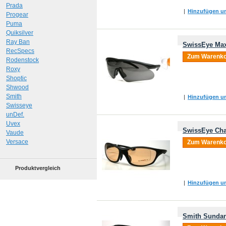
Prada
|
Hinzufügen um
Progear
Puma
Quiksilver
Ray Ban
SwissEye Max
RecSpecs
Zum Warenko
Rodenstock
Roxy
Shoptic
Shwood
Smith
|
Hinzufügen um
Swisseye
unDef.
Uvex
SwissEye Cha
Vaude
Versace
Zum Warenko
Produktvergleich
|
Hinzufügen um
Smith Sundan