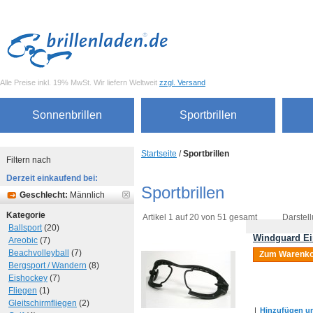
Alle Preise inkl. 19% MwSt. Wir liefern Weltweit
zzgl. Versand
Sonnenbrillen
Sportbrillen
Startseite
/
Sportbrillen
Filtern nach
Derzeit einkaufend bei:
Sportbrillen
Geschlecht:
Männlich
Kategorie
Artikel 1 auf 20 von 51 gesamt
Darstell
Ballsport
(20)
Windguard Ei
Areobic
(7)
Beachvolleyball
(7)
Zum Warenko
Bergsport / Wandern
(8)
Eishockey
(7)
Fliegen
(1)
Gleitschirmfliegen
(2)
|
Hinzufügen um