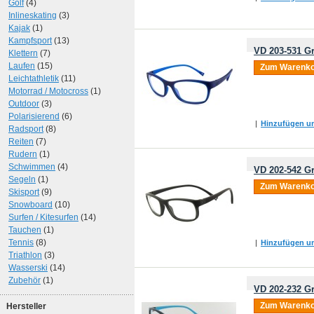
Golf
(4)
Inlineskating
(3)
Kajak
(1)
Kampfsport
(13)
VD 203-531 Gr
Klettern
(7)
Laufen
(15)
Zum Warenko
Leichtathletik
(11)
Motorrad / Motocross
(1)
Outdoor
(3)
Polarisierend
(6)
|
Hinzufügen um
Radsport
(8)
Reiten
(7)
Rudern
(1)
Schwimmen
(4)
VD 202-542 Gr
Segeln
(1)
Zum Warenko
Skisport
(9)
Snowboard
(10)
Surfen / Kitesurfen
(14)
Tauchen
(1)
Tennis
(8)
|
Hinzufügen um
Triathlon
(3)
Wasserski
(14)
Zubehör
(1)
VD 202-232 Gr
Zum Warenko
Hersteller