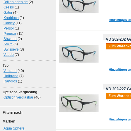
Brillenladen.de
(2)
Cressi
(1)
Gator
(4)
Knobloch
(1)
|
Hinzufügen um
Oakley
(11)
Persol
(1)
Progear
(11)
Shwood
(2)
VD 202-232 Gr
Smith
(5)
Zum Warenko
Swisseye
(3)
Vaude
(7)
Typ
|
Hinzufügen um
Vollrand
(40)
Halbrand
(7)
Randlos
(1)
VD 202-227 Gr
Optische Verglasung
Zum Warenko
Optisch verglasbar
(40)
Filtern nach
|
Hinzufügen um
Marken
Aqua Sphere