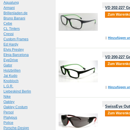
Aqualung
VD 202-227 Gr
Armani
Brillenladen.de
Zum Warenko
Bruno Banani
Cebe
CL Tinters
Cressi
|
Hinzufügen um
Custom Frames
Ed Hardy
Elvis Presley
Etnia Barcelona
VD 200-227 Gr
EyeDrive
Zum Warenko
Gator
Holzbrillen
Jai Kudo
Knobloch
L.G.R.
|
Hinzufügen um
Liebeskind Berlin
Nike
Oakley
SwissEye Out
Oakley Costum
Persol
Zum Warenko
Platypus
Police
Porsche-Design