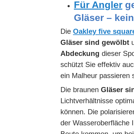
Für Angler
ge
Gläser – kei
Die
Oakley five squar
Gläser sind gewölbt
u
Abdeckung
dieser Spo
schützt Sie effektiv a
ein Malheur passieren s
Die braunen
Gläser si
Lichtverhältnisse opti
können. Die polarisier
der Wasseroberfläche I
Beute kommen, um beim