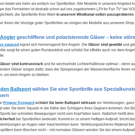
den bietet viel mehr als einfach nur Sportbrillen. Alle Modelle in unserem Angebo
ar das Fernsehen ist deshalb schon auf uns zugekommen („Fit for Fun TV“ bei VOX)
lichkeit, die Sportbrille Ihrer Wahl
in unserem Windkanal selbst auszuprobieren
.
wir Ihnen die Vorzüge guter Sportbrillen an einigen der Modelle aus unserem Shop
 Angler
geschliffene und polarisierende Gläser – keine st
ive squared
eignet sich hervorragend fürs Angeln. Die
Gläser sind gewölbt
und ge
rille sorgt für einen guten Rundumblick und schützt Sie effektiv auch vor dem Ang
te.
Gläser sind kontraststark
und für wechselnde Lichtverhältnisse optimal – denn a
renden Gläser sorgen dafür, dass die Spiegelungen der Wasseroberfläche Ihnen ni
, um beim Angeln zu bleiben.
 den Ballsport
wählen Sie eine Sportbrille aus Spezialkunst
sern
Die
Progear Eyeguard
schützt Sie beim Ballsport wirksam
vor Verletzungen, ganz 
egt oder Sie beim Squash in die Nähe des Schlägers Ihres Gegners kommen. Am Bügel
ports bei schnellen Bewegungen nicht vom Kopf fallen kann. Natürlich heißt dies ni
icherheit
bei Sportbrillen bedeutet: Kommt es zu einem heftigen Aufprall, bricht das
Verletzungen an Augen oder Haut kommen kann. Verletzungssicheres Material bei d
splittern beim Brechen nicht – mit normalen Gläsern würden Sie bei einem Aufprall