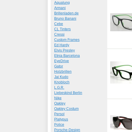
Aqualung
Armani
Brillenladen.de
Bruno Banani
Cebe
CL Tinters
Cressi
Custom Frames
Ed Hardy
Elvis Presley
Etnia Barcelona
EyeDrive
Gator
Holzbrillen
Jai Kudo
Knobloch
L.G.R.
Liebeskind Berlin
Nike
Oakley
Oakley Costum
Persol
Platypus
Police
Porsche-Design