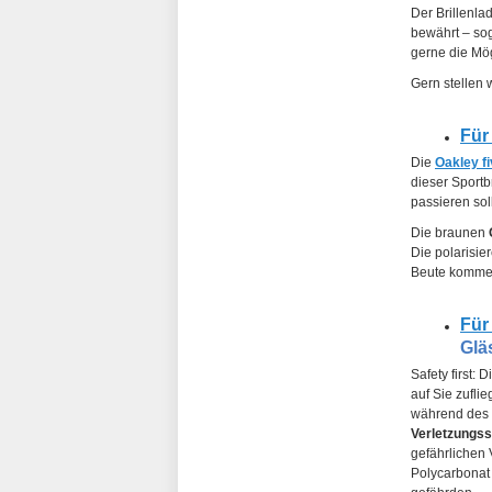
Der Brillenla
bewährt – sog
gerne die Mög
Gern stellen 
Für
Die
Oakley f
dieser Sportb
passieren soll
Die braunen
Die polarisie
Beute kommen
Für
Glä
Safety first: 
auf Sie zufli
während des S
Verletzungss
gefährlichen 
Polycarbonat 