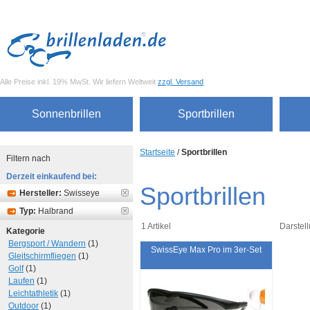
Alle Preise inkl. 19% MwSt. Wir liefern Weltweit
zzgl. Versand
Sonnenbrillen
Sportbrillen
Startseite
/
Sportbrillen
Filtern nach
Derzeit einkaufend bei:
Sportbrillen
Hersteller:
Swisseye
Typ:
Halbrand
1 Artikel
Darstell
Kategorie
Bergsport / Wandern
(1)
SwissEye Max Pro im 3er-Set
Gleitschirmfliegen
(1)
Golf
(1)
Laufen
(1)
Leichtathletik
(1)
Outdoor
(1)