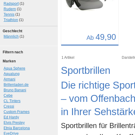
Radsport
(1)
Rudern
(1)
Tennis
(1)
Triathlon
(1)
Geschlecht
49,90
Männlich
(1)
Ab
Details
Filtern nach
Art.-Nr.: 6975
1 Artikel
Darstell
Marken
Sportbrillen
Aqua Sphere
Aqualung
Armani
Die richtige Spor
Brillenladen.de
Bruno Banani
– vom Offenbache
Cebe
CL Tinters
Cressi
in Ihrer Sehstärk
Custom Frames
Ed Hardy
Elvis Presley
Sportbrillen für Brillen
Etnia Barcelona
EyeDrive