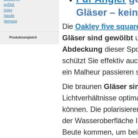
unDef.
Gläser – kei
Uvex
Vaude
Versace
Die
Oakley five squar
Gläser sind gewölbt
u
Produktvergleich
Abdeckung
dieser Spo
schützt Sie effektiv a
ein Malheur passieren s
Die braunen
Gläser si
Lichtverhältnisse opti
können. Die polarisier
der Wasseroberfläche I
Beute kommen, um beim