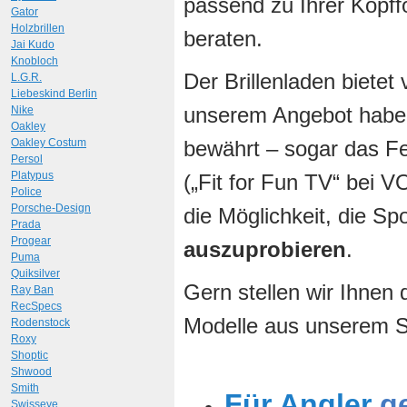
passend zu Ihrer Kopff
Gator
Holzbrillen
beraten.
Jai Kudo
Knobloch
Der Brillenladen bietet 
L.G.R.
Liebeskind Berlin
unserem Angebot haben
Nike
Oakley
Oakley Costum
bewährt – sogar das F
Persol
Platypus
(„Fit for Fun TV“ bei V
Police
Porsche-Design
die Möglichkeit, die Spo
Prada
Progear
auszuprobieren
.
Puma
Quiksilver
Gern stellen wir Ihnen 
Ray Ban
RecSpecs
Modelle aus unserem S
Rodenstock
Roxy
Shoptic
Shwood
Smith
Für Angler
ge
Swisseye