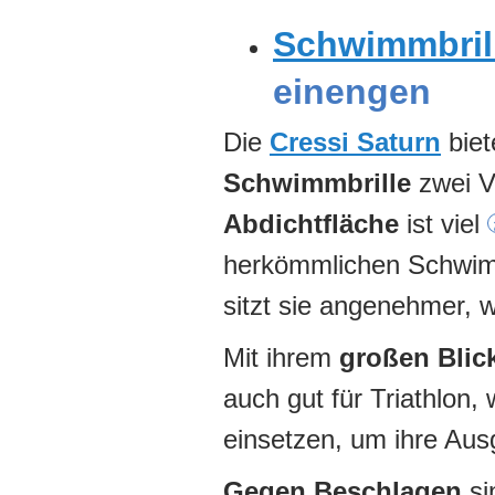
Schwimmbril
einengen
Die
Cressi Saturn
biet
Schwimmbrille
zwei Vo
Abdichtfläche
ist viel
herkömmlichen Schwimmb
sitzt sie angenehmer, w
Mit ihrem
großen Blic
auch gut für Triathlon
einsetzen, um ihre Au
Gegen Beschlagen
si