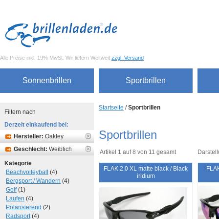
Alle Preise inkl. 19% MwSt. Wir liefern Weltweit
zzgl. Versand
Sonnenbrillen
Sportbrillen
Startseite
/
Sportbrillen
Filtern nach
Derzeit einkaufend bei:
Sportbrillen
Hersteller:
Oakley
Geschlecht:
Weiblich
Artikel 1 auf 8 von 11 gesamt
Darstell
Kategorie
FLAK 2.0 XL matte black / Black
FLAK
Beachvolleyball
(4)
iridium
Bergsport / Wandern
(4)
Golf
(1)
Laufen
(4)
Polarisierend
(2)
Radsport
(4)