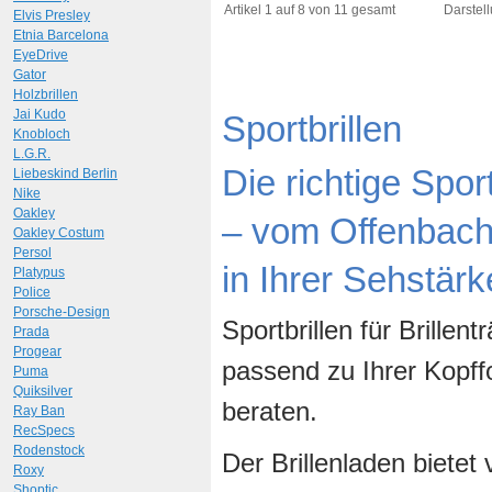
Art.-Nr.: 9481
Art.-N
Artikel 1 auf 8 von 11 gesamt
Darstell
Elvis Presley
Etnia Barcelona
EyeDrive
Gator
Holzbrillen
Jai Kudo
Sportbrillen
Knobloch
L.G.R.
Die richtige Spor
Liebeskind Berlin
Nike
Oakley
– vom Offenbache
Oakley Costum
Persol
in Ihrer Sehstärk
Platypus
Police
Porsche-Design
Sportbrillen für Brillen
Prada
Progear
passend zu Ihrer Kopff
Puma
Quiksilver
beraten.
Ray Ban
RecSpecs
Rodenstock
Der Brillenladen bietet 
Roxy
Shoptic