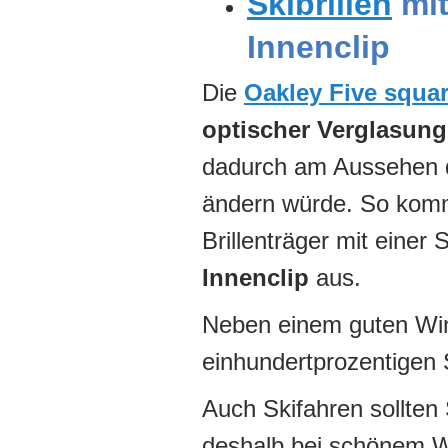
Skibrillen
mit
Innenclip
Die
Oakley Five squa
optischer Verglasung
dadurch am Aussehen d
ändern würde. So komm
Brillenträger mit einer 
Innenclip
aus.
Neben einem guten Win
einhundertprozentigen 
Auch Skifahren sollten 
deshalb bei schönem We