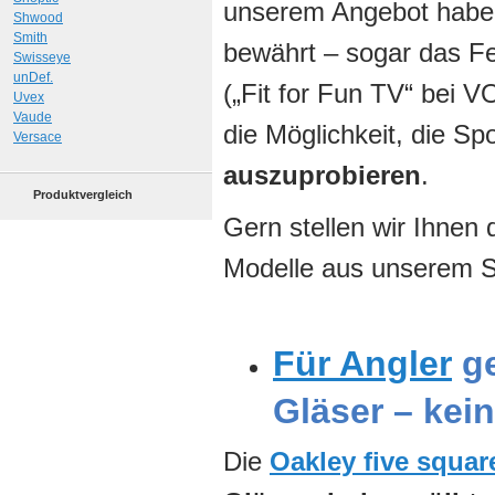
unserem Angebot haben
Shwood
Smith
bewährt – sogar das F
Swisseye
unDef.
(„Fit for Fun TV“ bei V
Uvex
Vaude
die Möglichkeit, die Spo
Versace
auszuprobieren
.
Produktvergleich
Gern stellen wir Ihnen 
Modelle aus unserem S
Für Angler
ge
Gläser – kei
Die
Oakley five squar