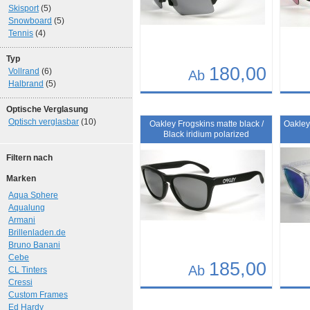
Skisport
(5)
Snowboard
(5)
Tennis
(4)
Typ
180,00
Vollrand
(6)
Ab
Halbrand
(5)
Details
Det
Optische Verglasung
Art.-Nr.: 10374
Art.-N
Optisch verglasbar
(10)
Oakley Frogskins matte black /
Oakley
Black iridium polarized
Filtern nach
Marken
Aqua Sphere
Aqualung
Armani
Brillenladen.de
Bruno Banani
Cebe
185,00
Ab
CL Tinters
Cressi
Details
Det
Custom Frames
Ed Hardy