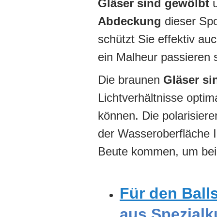
Gläser sind gewölbt
u
Abdeckung
dieser Spo
schützt Sie effektiv a
ein Malheur passieren s
Die braunen
Gläser si
Lichtverhältnisse opti
können. Die polarisier
der Wasseroberfläche I
Beute kommen, um beim
Für den Ball
aus Spezialk