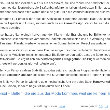
sol-Brillen sind viel mehr als nur ein Accessoire, sie sind robust und praktisch: Der 
ommee damit erworben, die Straßenbahnfahrer in Italien mit robusten Brillen auszust
aßenbahnen noch offen waren und eine gute Brille die Windschutzscheibe ersetze
lprägend für Persol ist bis heute die Affinität des Gründers Giuseppe Ratti: Als Fotogr
ische Aspekte und Linsen, sondern auch für ein
klares Design
. Persol hat sich di
 heute bewahrt.
sol hat als Name einen hervorragenden Klang in der Branche und bei Brillenkenne
lienische Brillenhersteller vornehmes Understatement leisten und auf Werbung nahe
 zu einen Filmstar werbewirksam mit einer Sonnenbrille von Persol auszustatten.
an ist eine Persol zu erkennen? Die Fassungen zeichnen sich durch charakteristisc
krechte Metallstreifen mit eingebauter Blattfeder sorgen dafür, dass die Bügel feder
allverstärkt. So ergibt sich ein
hervorragendes Tragegefühl
: Die Bügel werden nich
hgestellt werden, es gibt kein „Ausleiern“.
llen von Persol strahlen Stabilität aus, das zeigt sich auch im Programm der itali
fasst
zeitlose Klassiker
, die schon vor 50 Jahren für schnörkellose Eleganz stand
e Brille von Persol ist wie eine gute mechanische Uhr ein edles Stück
Handwerksk
 eine Saison, sondern begleitet ihn durch sein Leben.
rsol – Brillen, die nie aus der Mode kommen, weil sie keinem T
Darstellung:
Raster
Liste
Anzeigen:
8
16
32