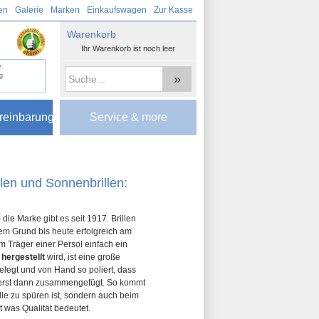
en
Galerie
Marken
Einkaufswagen
Zur Kasse
Warenkorb
Ihr Warenkorb ist noch leer
e.
»
g
reinbarung
Service & more
llen und Sonnenbrillen:
 die Marke gibt es seit 1917. Brillen
em Grund bis heute erfolgreich am
m Träger einer Persol einfach ein
 hergestellt
wird, ist eine große
elegt und von Hand so poliert, dass
d erst dann zusammengefügt. So kommt
ille zu spüren ist, sondern auch beim
t was Qualität bedeutet.