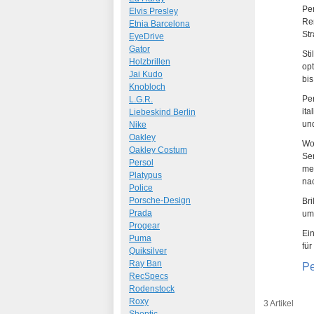
Per
Elvis Presley
Ren
Etnia Barcelona
Str
EyeDrive
Gator
Sti
Holzbrillen
opt
Jai Kudo
bis
Knobloch
Per
L.G.R.
ita
Liebeskind Berlin
und
Nike
Oakley
Wor
Oakley Costum
Sen
Persol
met
Platypus
nac
Police
Porsche-Design
Bri
Prada
um
Progear
Ein
Puma
für
Quiksilver
Ray Ban
Pe
RecSpecs
Rodenstock
Roxy
3 Artikel