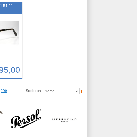
31 54-21
95,00
999
Sortieren: