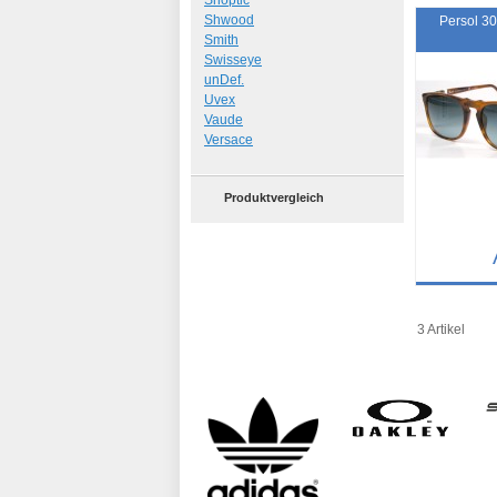
Shoptic
Shwood
Persol 3
Smith
Swisseye
unDef.
Uvex
Vaude
Versace
Produktvergleich
Details
Art.-Nr.: 97
3 Artikel