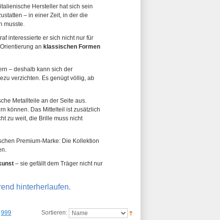
italienische Hersteller hat sich sein
atten – in einer Zeit, in der die
n musste.
af interessierte er sich nicht nur für
e Orientierung an
klassischen Formen
rn – deshalb kann sich der
zu verzichten. Es genügt völlig, ab
he Metallteile an der Seite aus.
n können. Das Mittelteil ist zusätzlich
t zu weit, die Brille muss nicht
enischen Premium-Marke: Die Kollektion
en.
unst
– sie gefällt dem Träger nicht nur
rend hinterherlaufen.
999
Sortieren: