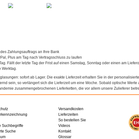
 des Zahlungsauftrags an Ihre Bank
al, Plus am Tag nach Vertragsschluss zu laufen
Tag. Fällt der letzte Tag der Frist auf einen Samstag, Sonntag oder einen am Liefer
te Werktag.
asungen: sofort ab Lager. Die exakte Lieferzeit erhalten Sie in der personalisierte
agernd sein, so verlängert sich die Lieferzeit um eine Woche. Sobald optische Werte a
andemie zusammengebrochenen Lieferketten, die vor allem unsere Zulieferer betref
chutz
Versandkosten
erkennzeichnung
Lieferzeiten
So bestellen Sie
e Suchbegriffe
Videos
rte Suche
Kontakt
sum
Glossar