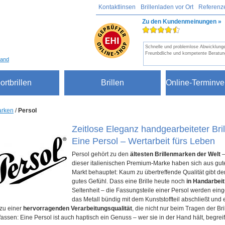
Kontaktlinsen
Brillenladen vor Ort
Referenz
Zu den Kundenmeinungen »
Schnelle und problemlose Abwicklung
Freunbdliche und kompetente Beratun
sand
ortbrillen
Brillen
Online-Terminve
rken
/
Persol
Zeitlose Eleganz handgearbeiteter Bri
Eine Persol – Wertarbeit fürs Leben
Persol gehört zu den
ältesten Brillenmarken der Welt
–
dieser italienischen Premium-Marke haben sich aus gut
Markt behauptet: Kaum zu übertreffende Qualität gibt de
gutes Gefühl. Dass eine Brille heute noch
in Handarbeit
Seltenheit – die Fassungsteile einer Persol werden eing
das Metall bündig mit dem Kunststoffteil abschließt un
zu einer
hervorragenden Verarbeitungsqualität
, die nicht nur beim Tragen der Br
assen: Eine Persol ist auch haptisch ein Genuss – wer sie in der Hand hält, begreif