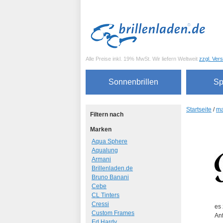
Alle Preise inkl. 19% MwSt. Wir liefern Weltweit
zzgl. Ver
Sonnenbrillen
Sp
Startseite
/
ma
Filtern nach
Marken
Aqua Sphere
Aqualung
Armani
Brillenladen.de
Bruno Banani
Cebe
CL Tinters
Cressi
es 
Custom Frames
Anf
Ed Hardy