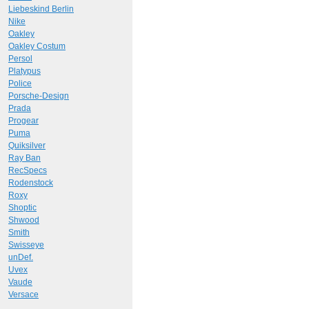
Liebeskind Berlin
Nike
Oakley
Oakley Costum
Persol
Platypus
Police
Porsche-Design
Prada
Progear
Puma
Quiksilver
Ray Ban
RecSpecs
Rodenstock
Roxy
Shoptic
Shwood
Smith
Swisseye
unDef.
Uvex
Vaude
Versace