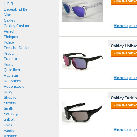
Zum Warenko
L.G.R.
Liebeskind Berlin
Nike
Oakley
Oakley Costum
|
Hinzufügen um
Persol
Platypus
Police
Oakley Holbro
Porsche-Design
Zum Warenko
Prada
Progear
Puma
Quiksilver
Ray Ban
|
Hinzufügen um
RecSpecs
Rodenstock
Roxy
Shoptic
Oakley Turbi
Shwood
Zum Warenko
Smith
Swisseye
unDef.
Uvex
|
Hinzufügen um
Vaude
Versace