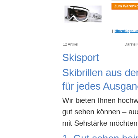
Zum Warenko
|
Hinzufügen um
12 Artikel
Darstell
Skisport
Skibrillen aus dem
für jedes Ausga
Wir bieten Ihnen hochw
gut sehen können – auch
mit Sehstärke möchten w