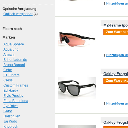
|
Hinzufügen um
Optische Verglasung
Optisch verglasbar
(4)
M2-Frame /pol
Filtern nach
Zum Warenko
Marken
Aqua Sphere
Aqualung
Armani
|
Hinzufügen um
Brillenladen.de
Bruno Banani
Cebe
Oakley Frogsk
CL Tinters
Cressi
Zum Warenko
Custom Frames
Ed Hardy
Elvis Presley
Etnia Barcelona
|
Hinzufügen um
EyeDrive
Gator
Holzbrillen
Jai Kudo
Oakley Frogsk
Knobloch