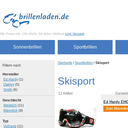
Alle Preise inkl. 19% MwSt. Wir liefern Weltweit
zzgl. Versand
Sonnenbrillen
Sportbrillen
Startseite
/
Sportbrillen
/
Skisport
Filtern nach
Hersteller
Skisport
Ed Hardy
(1)
Oakley
(5)
Smith
(6)
12 Artikel
Darstell
Geschlecht
Ed Hardy EHG
Weiblich
(11)
Zum Warenko
Männlich
(9)
Typ
Vollrand
(11)