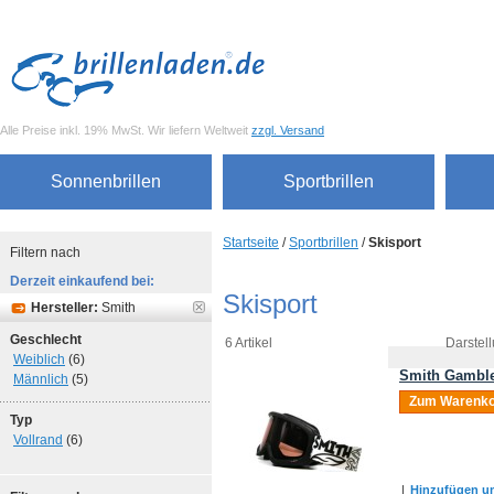
Alle Preise inkl. 19% MwSt. Wir liefern Weltweit
zzgl. Versand
Sonnenbrillen
Sportbrillen
Startseite
/
Sportbrillen
/
Skisport
Filtern nach
Derzeit einkaufend bei:
Skisport
Hersteller:
Smith
Geschlecht
6 Artikel
Darstell
Weiblich
(6)
Smith Gamble
Männlich
(5)
Zum Warenko
Typ
Vollrand
(6)
|
Hinzufügen um