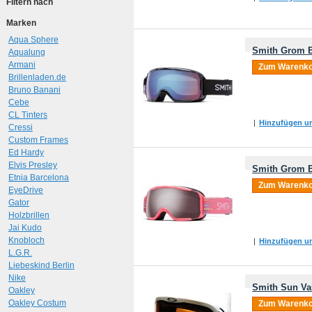
Filtern nach
Marken
Aqua Sphere
Smith Grom B
Aqualung
Armani
Zum Warenko
Brillenladen.de
Bruno Banani
Cebe
CL Tinters
|
Hinzufügen um
Cressi
Custom Frames
Ed Hardy
Elvis Presley
Smith Grom B
Etnia Barcelona
Zum Warenko
EyeDrive
Gator
Holzbrillen
Jai Kudo
Knobloch
|
Hinzufügen um
L.G.R.
Liebeskind Berlin
Nike
Smith Sun Va
Oakley
Oakley Costum
Zum Warenko