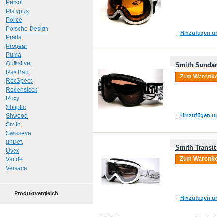
Persol
Platypus
Police
Porsche-Design
|
Hinzufügen um
Prada
Progear
Puma
Quiksilver
Smith Sundan
Ray Ban
Zum Warenko
RecSpecs
Rodenstock
Roxy
Shoptic
Shwood
|
Hinzufügen um
Smith
Swisseye
unDef.
Smith Transit
Uvex
Zum Warenko
Vaude
Versace
Produktvergleich
|
Hinzufügen um