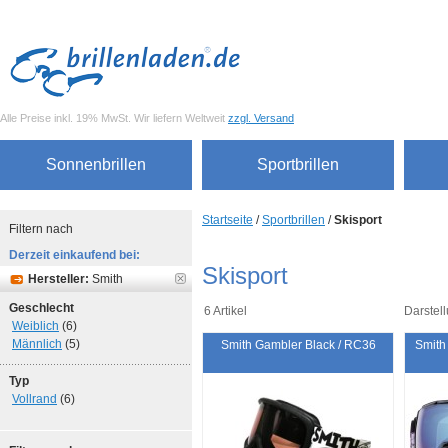
Alle Preise inkl. 19% MwSt. Wir liefern Weltweit
zzgl. Versand
Sonnenbrillen
Sportbrillen
Startseite
/
Sportbrillen
/
Skisport
Filtern nach
Derzeit einkaufend bei:
Skisport
Hersteller:
Smith
Geschlecht
6 Artikel
Darstell
Weiblich
(6)
Männlich
(5)
Smith Gambler Black / RC36
Smith
Typ
Vollrand
(6)