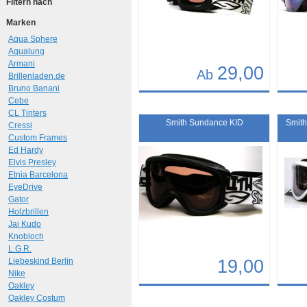
Filtern nach
Marken
Aqua Sphere
Aqualung
Armani
29,00
Ab
Brillenladen.de
Bruno Banani
Details
Det
Cebe
CL Tinters
Art.-Nr.: 8581
Art.-N
Smith Sundance KID
Smith
Cressi
Custom Frames
Ed Hardy
Elvis Presley
Etnia Barcelona
EyeDrive
Gator
Holzbrillen
Jai Kudo
Knobloch
L.G.R.
Liebeskind Berlin
19,00
Nike
Oakley
Details
Det
Oakley Costum