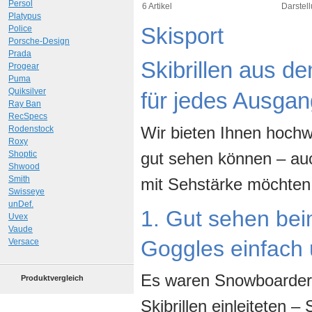
Persol
Art.-Nr.: 7959
Art.-N
6 Artikel
Darstell
Platypus
Skisport
Police
Porsche-Design
Prada
Skibrillen aus dem
Progear
Puma
Quiksilver
für jedes Ausga
Ray Ban
RecSpecs
Wir bieten Ihnen hochw
Rodenstock
Roxy
Shoptic
gut sehen können – auch
Shwood
Smith
mit Sehstärke möchten w
Swisseye
unDef.
1. Gut sehen be
Uvex
Vaude
Goggles einfach 
Versace
Es waren Snowboarder,
Produktvergleich
Skibrillen einleiteten –