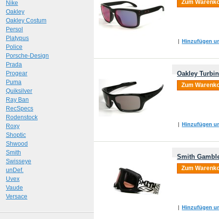
Zum Warenko
Nike
Oakley
Oakley Costum
Persol
Platypus
|
Hinzufügen um
Police
Porsche-Design
Prada
Progear
Oakley Turbi
Puma
Zum Warenko
Quiksilver
Ray Ban
RecSpecs
Rodenstock
|
Hinzufügen um
Roxy
Shoptic
Shwood
Smith
Smith Gamble
Swisseye
Zum Warenko
unDef.
Uvex
Vaude
Versace
|
Hinzufügen um