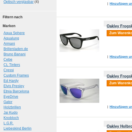
Optisch verglasbar
(4)
|
Hinzufügen um
Filtern nach
Marken
Oakley Frogsk
Aqua Sphere
Zum Warenko
Aqualung
Armani
Brillenladen.de
Bruno Banani
|
Hinzufügen um
Cebe
CL Tinters
Cressi
Custom Frames
Oakley Frogsk
Ed Hardy
Zum Warenko
Elvis Presley
Etnia Barcelona
EyeDrive
Gator
|
Hinzufügen um
Holzbrillen
Jai Kudo
Knobloch
L.G.R.
Oakley Holbro
Liebeskind Berlin