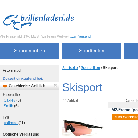
Alle Preise inkl. 19% MwSt. Wir liefern Weltweit
zzgl. Versand
Sonnenbrillen
Sportbrillen
Startseite
/
Sportbrillen
/
Skisport
Filtern nach
Derzeit einkaufend bei:
Skisport
Geschlecht:
Weiblich
Hersteller
Oakley
(5)
11 Artikel
Darstell
Smith
(6)
M2-Frame /pol
Zum Warenko
Typ
Vollrand
(11)
Optische Verglasung