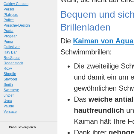
Oakley Costum
Persol
Bequem und sich
Platypus
Police
Brillenladen
Porsche-Design
Prada
Progear
Die
Kaiman von Aqua
Puma
Quiksilver
Schwimmbrillen:
Ray Ban
RecSpecs
Rodenstock
Die zweiteilige Sch
Roxy
Shoptic
und damit ein um 
Shwood
Smith
gewöhnlichen Schw
Swisseye
unDef.
Das
weiche antial
Uvex
Vaude
hautfreundlich
un
Versace
Kaiman hält Ihre F
Produktvergleich
Dank ihrer
geboge