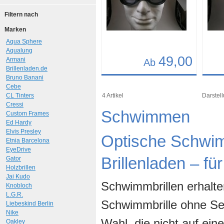
Filtern nach
Marken
Aqua Sphere
Aqualung
49,00
Armani
Ab
Brillenladen.de
Bruno Banani
Details
Det
Cebe
Art.-Nr.: 10705
Art.-N
CL Tinters
4 Artikel
Darstell
Cressi
Schwimmen
Custom Frames
Ed Hardy
Elvis Presley
Optische Schwim
Etnia Barcelona
EyeDrive
Brillenladen – fü
Gator
Holzbrillen
Jai Kudo
Schwimmbrillen erhalte
Knobloch
L.G.R.
Schwimmbrille ohne Seh
Liebeskind Berlin
Nike
Wahl, die nicht auf ei
Oakley