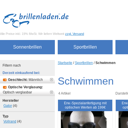
Alle Preise inkl. 19% MwSt. Wir liefern Weltweit
zzgl. Versand
Sonnenbrillen
Sportbrillen
Startseite
/
Sportbrillen
/
Schwimmen
Filtern nach
Derzeit einkaufend bei:
Schwimmen
Geschlecht:
Männlich
Optische Verglasung:
Optisch verglasbar
4 Artikel
Darstell
Hersteller
Erw.-Spezialanfertigung mit
Erw.
Gator
(4)
optischen Werten ab 199€
opt
Typ
Vollrand
(4)