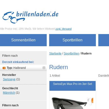
Alle Preise inkl. 19% MwSt. Wir liefern Weltweit
zzgl. Versand
Sonnenbrillen
Sportbrillen
Startseite
/
Sportbrillen
/
Rudern
Filtern nach
Derzeit einkaufend bei:
Rudern
Typ:
Halbrand
Hersteller
1 Artikel
Darstell
Swisseye
(1)
SwissEye Max Pro im 3er-Set
Geschlecht
Männlich
(1)
Filtern nach