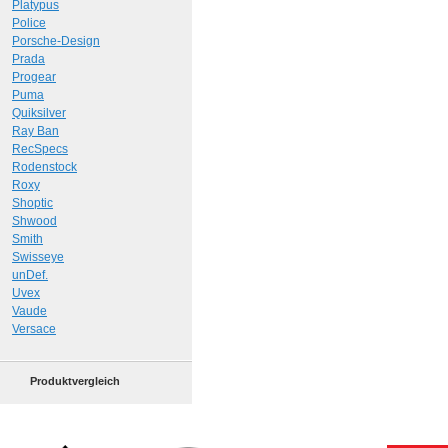
Platypus
Police
Porsche-Design
Prada
Progear
Puma
Quiksilver
Ray Ban
RecSpecs
Rodenstock
Roxy
Shoptic
Shwood
Smith
Swisseye
unDef.
Uvex
Vaude
Versace
Produktvergleich