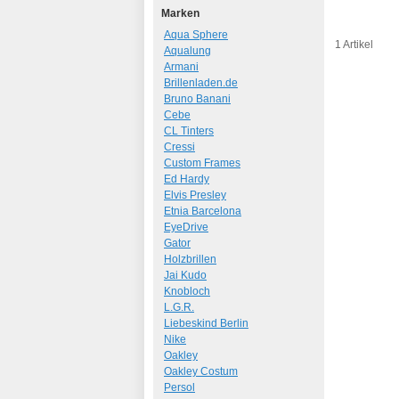
Marken
Aqua Sphere
1 Artikel
Aqualung
Armani
Brillenladen.de
Bruno Banani
Cebe
CL Tinters
Cressi
Custom Frames
Ed Hardy
Elvis Presley
Etnia Barcelona
EyeDrive
Gator
Holzbrillen
Jai Kudo
Knobloch
L.G.R.
Liebeskind Berlin
Nike
Oakley
Oakley Costum
Persol