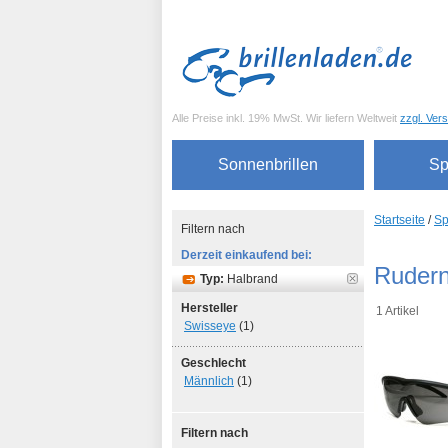
Alle Preise inkl. 19% MwSt. Wir liefern Weltweit
zzgl. Ver
Sonnenbrillen
Sp
Startseite
/
Sp
Filtern nach
Derzeit einkaufend bei:
Ruder
Typ:
Halbrand
Hersteller
1 Artikel
Swisseye
(1)
Geschlecht
Männlich
(1)
Filtern nach