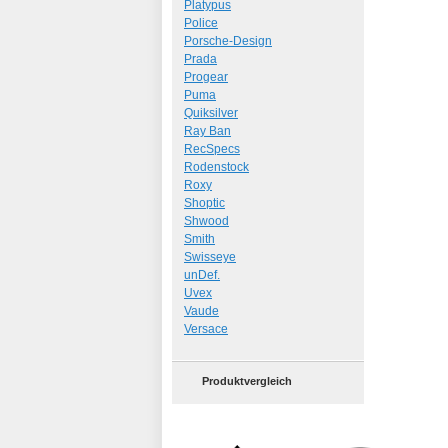
Platypus
Police
Porsche-Design
Prada
Progear
Puma
Quiksilver
Ray Ban
RecSpecs
Rodenstock
Roxy
Shoptic
Shwood
Smith
Swisseye
unDef.
Uvex
Vaude
Versace
Produktvergleich