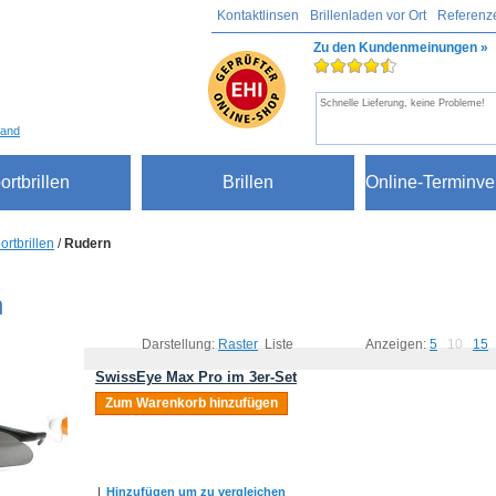
Kontaktlinsen
Brillenladen vor Ort
Referenz
Zu den Kundenmeinungen »
Schnelle Lieferung, keine Probleme!
sand
ortbrillen
Brillen
Online-Terminve
ortbrillen
/
Rudern
n
Darstellung:
Raster
Liste
Anzeigen:
5
10
15
SwissEye Max Pro im 3er-Set
Zum Warenkorb hinzufügen
|
Hinzufügen um zu vergleichen