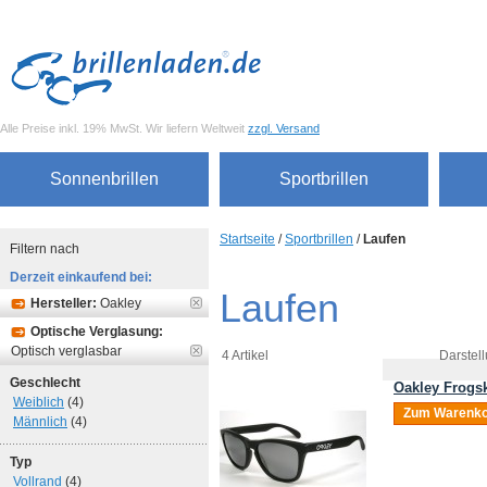
Alle Preise inkl. 19% MwSt. Wir liefern Weltweit
zzgl. Versand
Sonnenbrillen
Sportbrillen
Startseite
/
Sportbrillen
/
Laufen
Filtern nach
Derzeit einkaufend bei:
Laufen
Hersteller:
Oakley
Optische Verglasung:
Optisch verglasbar
4 Artikel
Darstell
Geschlecht
Oakley Frogsk
Weiblich
(4)
Zum Warenko
Männlich
(4)
Typ
Vollrand
(4)