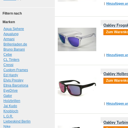
|
Hinzufügen um
Filtern nach
Marken
Oakley Frogsk
Aqua Sphere
Zum Warenko
Aqualung
Armani
Brillenladen.de
Bruno Banani
Cebe
|
Hinzufügen um
CL Tinters
Cressi
Custom Frames
Oakley Holbro
Ed Hardy
Elvis Presley
Zum Warenko
Etnia Barcelona
EyeDrive
Gator
Holzbrillen
|
Hinzufügen um
Jai Kudo
Knobloch
L.G.R.
Liebeskind Berlin
Oakley Turbi
Nike