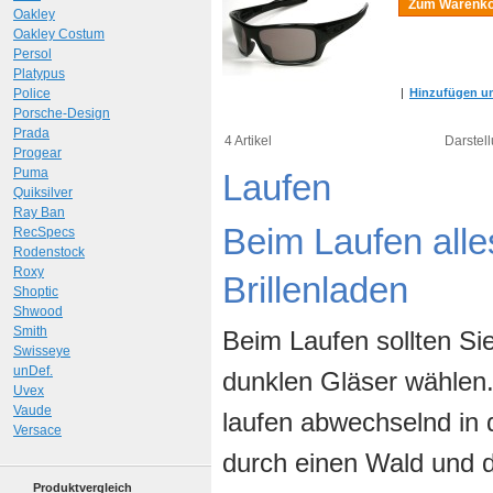
Zum Warenko
Oakley
Oakley Costum
Persol
Platypus
Police
|
Hinzufügen um
Porsche-Design
Prada
4 Artikel
Darstell
Progear
Puma
Laufen
Quiksilver
Ray Ban
Beim Laufen alles
RecSpecs
Rodenstock
Roxy
Brillenladen
Shoptic
Shwood
Smith
Beim Laufen sollten Sie
Swisseye
unDef.
dunklen Gläser wählen.
Uvex
Vaude
laufen abwechselnd in d
Versace
durch einen Wald und d
Produktvergleich