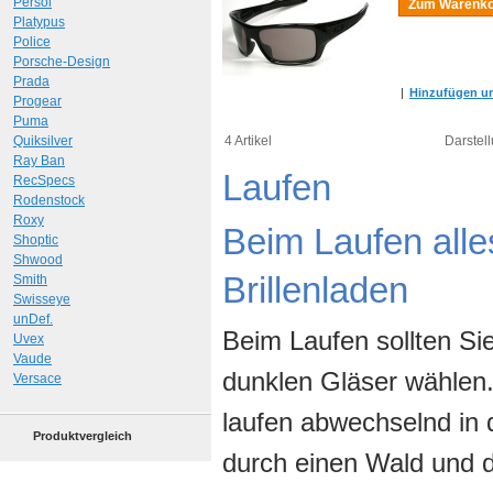
Persol
Zum Warenko
Platypus
Police
Porsche-Design
Prada
|
Hinzufügen um
Progear
Puma
Quiksilver
4 Artikel
Darstell
Ray Ban
Laufen
RecSpecs
Rodenstock
Roxy
Beim Laufen alles
Shoptic
Shwood
Brillenladen
Smith
Swisseye
unDef.
Beim Laufen sollten Sie
Uvex
Vaude
dunklen Gläser wählen.
Versace
laufen abwechselnd in d
Produktvergleich
durch einen Wald und d