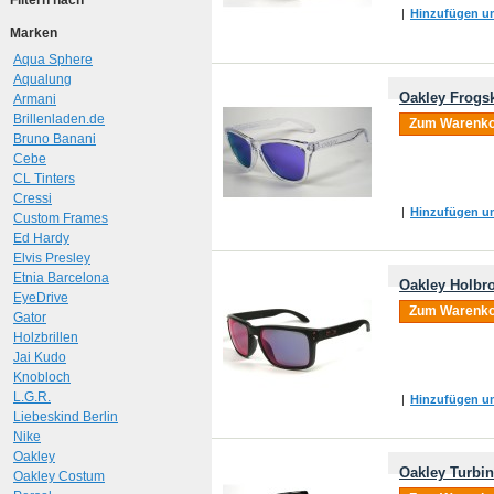
Filtern nach
|
Hinzufügen um
Marken
Aqua Sphere
Aqualung
Oakley Frogsk
Armani
Brillenladen.de
Zum Warenko
Bruno Banani
Cebe
CL Tinters
Cressi
|
Hinzufügen um
Custom Frames
Ed Hardy
Elvis Presley
Etnia Barcelona
Oakley Holbro
EyeDrive
Zum Warenko
Gator
Holzbrillen
Jai Kudo
Knobloch
L.G.R.
|
Hinzufügen um
Liebeskind Berlin
Nike
Oakley
Oakley Turbi
Oakley Costum