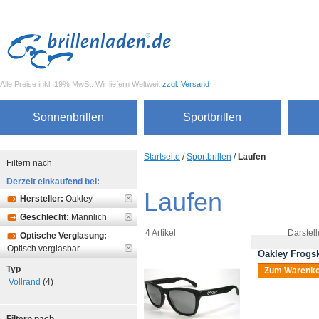
Alle Preise inkl. 19% MwSt. Wir liefern Weltweit
zzgl. Versand
Sonnenbrillen
Sportbrillen
Startseite
/
Sportbrillen
/
Laufen
Filtern nach
Derzeit einkaufend bei:
Laufen
Hersteller:
Oakley
Geschlecht:
Männlich
4 Artikel
Darstell
Optische Verglasung:
Optisch verglasbar
Oakley Frogsk
Typ
Zum Warenko
Vollrand
(4)