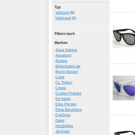
Typ
Vollrand
(5)
Halbrand
(1)
Filtern nach
Marken
Aqua Sphere
Aqualung
Armani
Brillenladen.de
Bruno Banani
Cebe
CL Tinters
Cressi
Custom Frames
Ed Hardy
Elvis Presley
Etnia Barcelona
EyeDrive
Gator
Holzbrillen
Jai Kudo