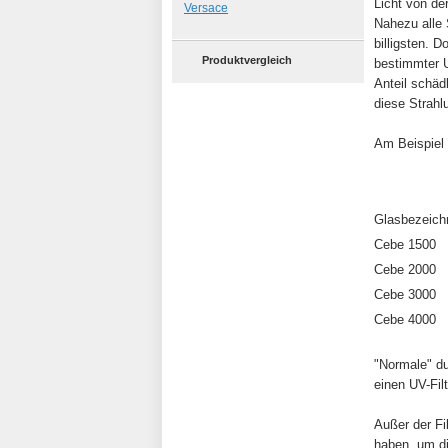
Licht von de
Versace
Nahezu alle
billigsten. 
Produktvergleich
bestimmter UV
Anteil schäd
diese Strahl
Am Beispiel
Glasbezeich
Cebe 1500
Cebe 2000
Cebe 3000
Cebe 4000
"Normale" d
einen UV-Filt
Außer der Fi
haben, um di