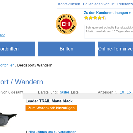
Kontaktlinsen
Brillenladen vor Ort
Referenz
Zu den Kundenmeinungen »
Sehr gute und schnelle Bestellabwickl
Arbeit. Innerhalb von 10 Tagen alles er
sand
ortbrillen
Brillen
Online-Terminve
ortbrillen
/
Bergsport / Wandern
ort / Wandern
 5 von 6 gesamt
Darstellung:
Raster
Liste
Anzeigen:
5
10
15
Leader TRAIL Matte black
Zum Warenkorb hinzufügen
|
Hinzufügen um zu vergleichen