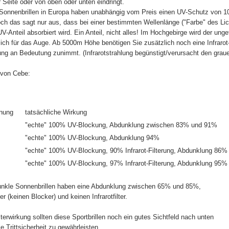
r Seite oder von oben oder unten eindringt.
 Sonnenbrillen in Europa haben unabhängig vom Preis einen UV-Schutz von 1
Doch das sagt nur aus, dass bei einer bestimmten Wellenlänge ("Farbe" des Lic
-Anteil absorbiert wird. Ein Anteil, nicht alles! Im Hochgebirge wird der ungef
lich für das Auge. Ab 5000m Höhe benötigen Sie zusätzlich noch eine Infrarot
ung an Bedeutung zunimmt. (Infrarotstrahlung begünstigt/verursacht den graue
 von Cebe:
nung
tatsächliche Wirkung
"echte" 100% UV-Blockung, Abdunklung zwischen 83% und 91%
"echte" 100% UV-Blockung, Abdunklung 94%
"echte" 100% UV-Blockung, 90% Infrarot-Filterung, Abdunklung 86%
"echte" 100% UV-Blockung, 97% Infrarot-Filterung, Abdunklung 95%
unkle Sonnenbrillen haben eine Abdunklung zwischen 65% und 85%,
er (keinen Blocker) und keinen Infrarotfilter.
lterwirkung sollten diese Sportbrillen noch ein gutes Sichtfeld nach unten
e Trittsicherheit zu gewährleisten.