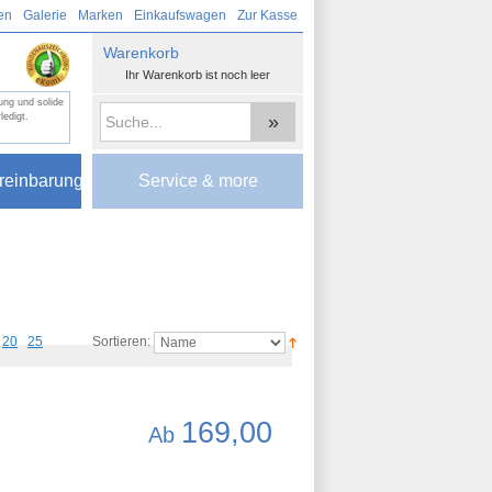
en
Galerie
Marken
Einkaufswagen
Zur Kasse
Warenkorb
Ihr Warenkorb ist noch leer
ung und solide
»
ledigt.
reinbarung
Service & more
20
25
Sortieren:
169,00
Ab