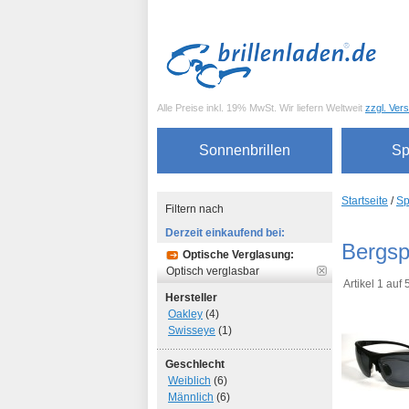
Alle Preise inkl. 19% MwSt. Wir liefern Weltweit
zzgl. Ver
Sonnenbrillen
Sp
Startseite
/
Sp
Filtern nach
Derzeit einkaufend bei:
Bergsp
Optische Verglasung:
Optisch verglasbar
Artikel 1 auf
Hersteller
Oakley
(4)
Swisseye
(1)
Geschlecht
Weiblich
(6)
Männlich
(6)