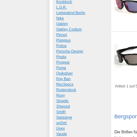
Knobloch
L.G.R.
Liebeskind Berlin
Nike
Oakley
Oakley Costum
Persol
Platypus
Police
Porsche-Design
Prada
Progear
Puma
Quiksilver
Ray Ban
RecSpecs
Artikel 1 auf
Rodenstock
Roxy
Shoptic
Shwood
Smith
Bergspor
Swisseye
unDef.
Uvex
Die Brillen 
Vaude