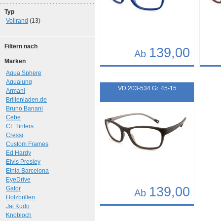
Typ
Vollrand
(13)
Filtern nach
139,00
Ab
Marken
Details
Det
Aqua Sphere
Aqualung
Art.-Nr.: 11886
Art.-N
VD 203-534 Gr. 45-15
Armani
Brillenladen.de
Bruno Banani
Cebe
CL Tinters
Cressi
Custom Frames
Ed Hardy
Elvis Presley
Etnia Barcelona
EyeDrive
139,00
Gator
Ab
Holzbrillen
Jai Kudo
Details
Knobloch