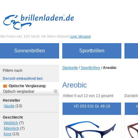
Alle Preise inkl. 19% MwSt. Wir liefern Weltweit
zzgl. Versand
Sonnenbrillen
Sportbrillen
Startseite
/
Sportbrillen
/
Areobic
Filtern nach
Derzeit einkaufend bei:
Areobic
Optische Verglasung:
Optisch verglasbar
Artikel 9 auf 13 von 13 gesamt
Darstell
Hersteller
Vaude
(13)
VD 203-531 Gr. 48-16
V
Geschlecht
Weiblich
(7)
Männlich
(7)
Kind
(13)