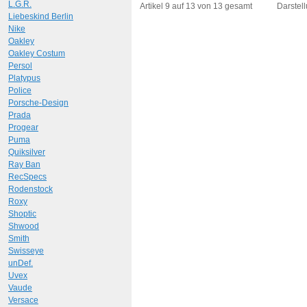
Art.-Nr.: 11893
L.G.R.
Artikel 9 auf 13 von 13 gesamt
Darstell
Liebeskind Berlin
Nike
Oakley
Oakley Costum
Persol
Platypus
Police
Porsche-Design
Prada
Progear
Puma
Quiksilver
Ray Ban
RecSpecs
Rodenstock
Roxy
Shoptic
Shwood
Smith
Swisseye
unDef.
Uvex
Vaude
Versace