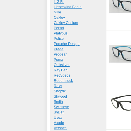
L.G.R.
Liebeskind Berlin
Nike
Oakley
Oakley Costum
Persol
Platypus
Police
Porsche-Design
Prada
Progear
Puma
Quiksilver
Ray Ban
RecSpecs
Rodenstock
Roxy
Shoptic
Shwood
Smith
Swisseye
unDef.
Uvex
Vaude
Versace