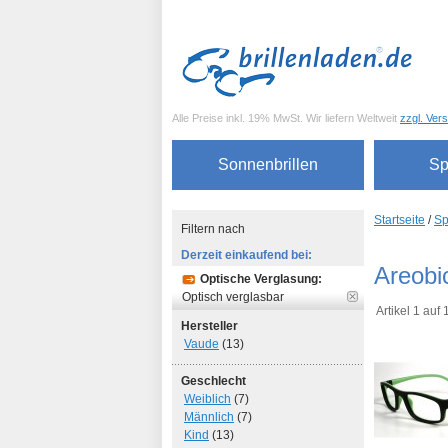
Alle Preise inkl. 19% MwSt. Wir liefern Weltweit
zzgl. Ver
Sonnenbrillen
Sp
Startseite
/
Sp
Filtern nach
Derzeit einkaufend bei:
Areobi
Optische Verglasung:
Optisch verglasbar
Artikel 1 auf
Hersteller
Vaude
(13)
Geschlecht
Weiblich
(7)
Männlich
(7)
Kind
(13)