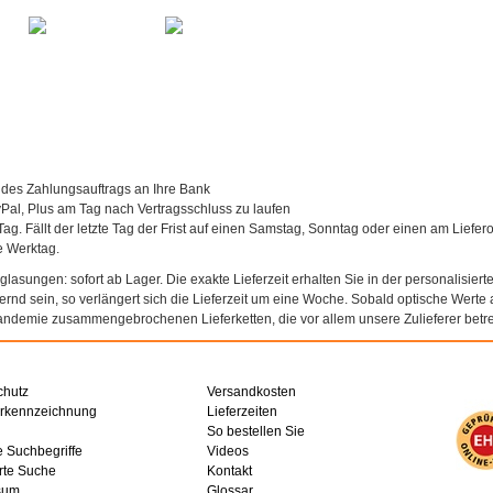
 des Zahlungsauftrags an Ihre Bank
al, Plus am Tag nach Vertragsschluss zu laufen
Tag. Fällt der letzte Tag der Frist auf einen Samstag, Sonntag oder einen am Liefer
te Werktag.
asungen: sofort ab Lager. Die exakte Lieferzeit erhalten Sie in der personalisierte
agernd sein, so verlängert sich die Lieferzeit um eine Woche. Sobald optische Werte a
andemie zusammengebrochenen Lieferketten, die vor allem unsere Zulieferer betref
chutz
Versandkosten
erkennzeichnung
Lieferzeiten
So bestellen Sie
e Suchbegriffe
Videos
rte Suche
Kontakt
sum
Glossar