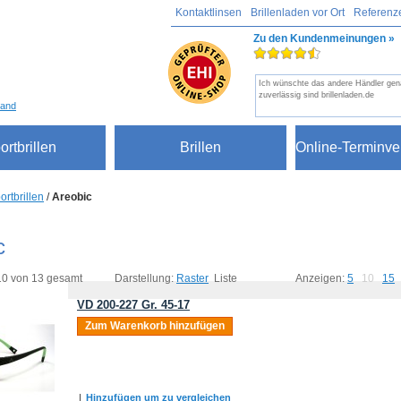
Kontaktlinsen
Brillenladen vor Ort
Referenz
Zu den Kundenmeinungen »
Ich wünschte das andere Händler ge
zuverlässig sind brillenladen.de
sand
ortbrillen
Brillen
Online-Terminve
ortbrillen
/
Areobic
c
 10 von 13 gesamt
Darstellung:
Raster
Liste
Anzeigen:
5
10
15
VD 200-227 Gr. 45-17
Zum Warenkorb hinzufügen
|
Hinzufügen um zu vergleichen