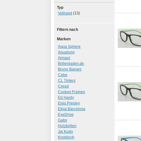
Typ
Vollrand
(13)
Filtern nach
Marken
Aqua Sphere
Aqualung
Armani
Brillenladen.de
Bruno Banani
Cebe
CL Tinters
Cressi
Custom Frames
Ed Hardy
Elvis Presley
Etnia Barcelona
EyeDrive
Gator
Holzbrillen
Jai Kudo
Knobloch