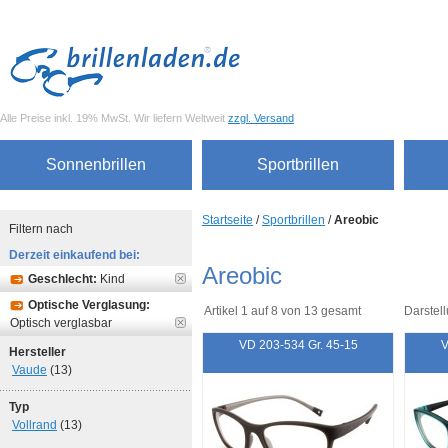
Alle Preise inkl. 19% MwSt. Wir liefern Weltweit
zzgl. Versand
Sonnenbrillen
Sportbrillen
Startseite
/
Sportbrillen
/
Areobic
Filtern nach
Derzeit einkaufend bei:
Areobic
Geschlecht:
Kind
Optische Verglasung:
Artikel 1 auf 8 von 13 gesamt
Darstell
Optisch verglasbar
VD 203-534 Gr. 45-15
V
Hersteller
Vaude
(13)
Typ
Vollrand
(13)