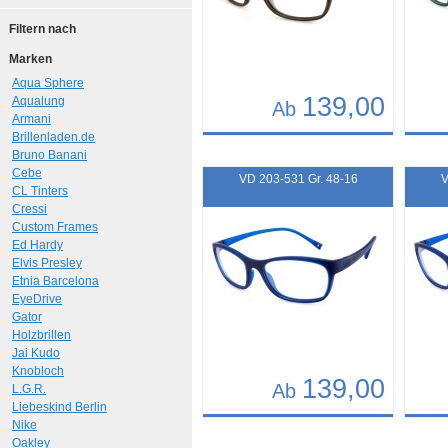
Filtern nach
Marken
Aqua Sphere
139,00
Aqualung
Ab
Armani
Brillenladen.de
Details
Det
Bruno Banani
Art.-Nr.: 11893
Art.-N
Cebe
VD 203-531 Gr. 48-16
V
CL Tinters
Cressi
Custom Frames
Ed Hardy
Elvis Presley
Etnia Barcelona
EyeDrive
Gator
Holzbrillen
Jai Kudo
Knobloch
139,00
Ab
L.G.R.
Liebeskind Berlin
Nike
Details
Det
Oakley