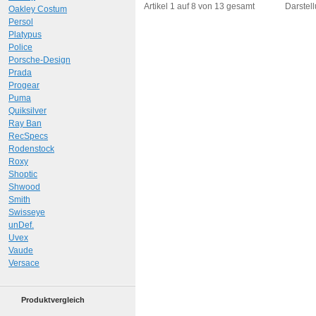
Art.-Nr.: 11886
Art.-N
Artikel 1 auf 8 von 13 gesamt
Darstell
Oakley Costum
Persol
Platypus
Police
Porsche-Design
Prada
Progear
Puma
Quiksilver
Ray Ban
RecSpecs
Rodenstock
Roxy
Shoptic
Shwood
Smith
Swisseye
unDef.
Uvex
Vaude
Versace
Produktvergleich