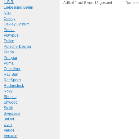
Art.-Nr.: 10855
Art.-N
L.G.R.
Artikel 1 auf 8 von 13 gesamt
Darstell
Liebeskind Berlin
Nike
Oakley
Oakley Costum
Persol
Platypus
Police
Porsche-Design
Prada
Progear
Puma
Quiksilver
Ray Ban
RecSpecs
Rodenstock
Roxy
Shoptic
Shwood
Smith
Swisseye
unDef.
Uvex
Vaude
Versace