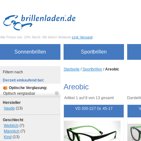
Alle Preise inkl. 19% MwSt. Wir liefern Weltweit
zzgl. Versand
Sonnenbrillen
Sportbrillen
Startseite
/
Sportbrillen
/
Areobic
Filtern nach
Derzeit einkaufend bei:
Areobic
Optische Verglasung:
Optisch verglasbar
Artikel 1 auf 8 von 13 gesamt
Darstell
Hersteller
Vaude
(13)
VD 200-227 Gr. 45-17
V
Geschlecht
Weiblich
(7)
Männlich
(7)
Kind
(13)