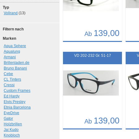
Typ
Vollrand
(13)
Filtern nach
139,00
Ab
Marken
Details
Det
Aqua Sphere
Aqualung
Art.-Nr.: 10303
Art.-N
VD 202-232 Gr. 51-17
V
Armani
Brillenladen.de
Bruno Banani
Cebe
CL Tinters
Cressi
Custom Frames
Ed Hardy
Elvis Presley
Etnia Barcelona
EyeDrive
139,00
Gator
Ab
Holzbrillen
Jai Kudo
Details
Det
Knobloch