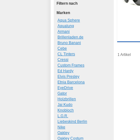
Filtern nach
Marken
Aqua Sphere
Aqualung
Armani
Brillenladen.de
Bruno Banani
Details
Cebe
Art.-Nr.: 69
CL Tinters
1 Artikel
Cressi
Custom Frames
Ed Hardy
Elvis Presley
Etnia Barcelona
EyeDrive
Gator
Holzbrillen
Jai Kudo
Knobloch
L.G.R.
Liebeskind Berlin
Nike
Oakley
Oakley Costum