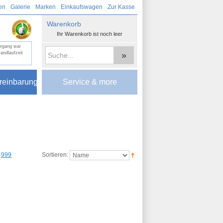
en
Galerie
Marken
Einkaufswagen
Zur Kasse
Warenkorb
Ihr Warenkorb ist noch leer
organg war
»
andlaufzeit
reinbarung
Service & more
999
Sortieren: