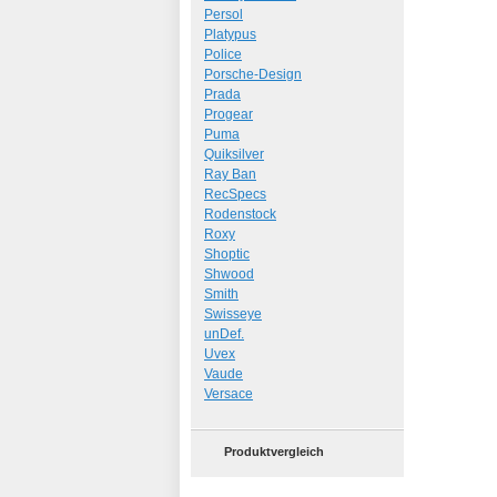
Persol
Platypus
Police
Porsche-Design
Prada
Progear
Puma
Quiksilver
Ray Ban
RecSpecs
Rodenstock
Roxy
Shoptic
Shwood
Smith
Swisseye
unDef.
Uvex
Vaude
Versace
Produktvergleich