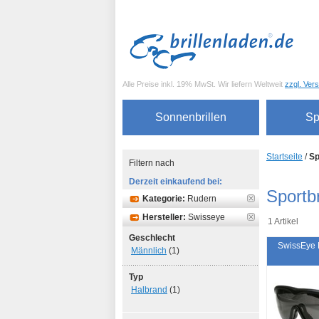
Alle Preise inkl. 19% MwSt. Wir liefern Weltweit
zzgl. Ver
Sonnenbrillen
Sp
Startseite
/
Sp
Filtern nach
Derzeit einkaufend bei:
Sportbr
Kategorie:
Rudern
Hersteller:
Swisseye
1 Artikel
Geschlecht
SwissEye 
Männlich
(1)
Typ
Halbrand
(1)