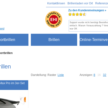
Kontaktlinsen
Brillenladen vor Ort
Referenz
Zu den Kundenmeinungen »
Support wurde nicht benötigt Bestellv
einfach. Warum Vorauszahlung ? Vers
sand
war OK
ortbrillen
Brillen
Online-Terminve
ortbrillen
illen
Darstellung:
Raster
Liste
Anzeigen:
8
16
32
Max Pro im 3er-Set