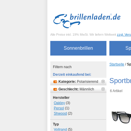
Alle Preise inkl. 19% MwSt. Wir liefern Weltweit
zzgl. Ver
Sonnenbrillen
Sp
Startseite
/
Sp
Filtern nach
Derzeit einkaufend bei:
Sportbr
Kategorie:
Polarisierend
Geschlecht:
Männlich
6 Artikel
Hersteller
Oakley
(3)
Persol
(1)
Shwood
(2)
Typ
Vollrand
(5)