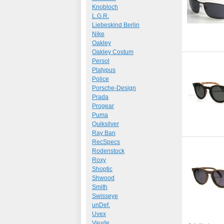
Knobloch
L.G.R.
Liebeskind Berlin
Nike
Oakley
Oakley Costum
Persol
Platypus
Police
Porsche-Design
Prada
Progear
Puma
Quiksilver
Ray Ban
RecSpecs
Rodenstock
Roxy
Shoptic
Shwood
Smith
Swisseye
unDef.
Uvex
Vaude