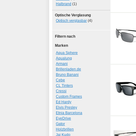
Halbrand
(1)
Optische Verglasung
Optisch verglasbar
(4)
Filtern nach
Marken
Aqua Sphere
Aqualung
Armani
Brillenladen.de
Bruno Banani
Cebe
CL Tinters
Cressi
Custom Frames
Ed Hardy
Elvis Presley
Etnia Barcelona
EyeDrive
Gator
Holzbrillen
Jai Kudo