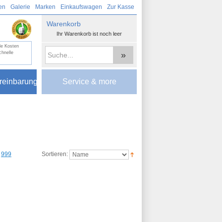
en
Galerie
Marken
Einkaufswagen
Zur Kasse
Warenkorb
Ihr Warenkorb ist noch leer
lle Kosten
»
hnelle
reinbarung
Service & more
999
Sortieren: