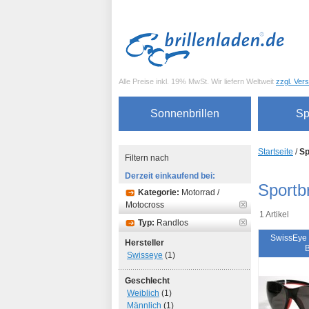
Alle Preise inkl. 19% MwSt. Wir liefern Weltweit
zzgl. Ver
Sonnenbrillen
Sp
Startseite
/
Sp
Filtern nach
Derzeit einkaufend bei:
Sportbr
Kategorie:
Motorrad /
Motocross
1 Artikel
Typ:
Randlos
SwissEye
Hersteller
Swisseye
(1)
Geschlecht
Weiblich
(1)
Männlich
(1)