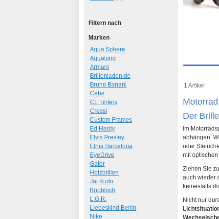
Filtern nach
Marken
Aqua Sphere
Aqualung
Armani
Details
Brillenladen.de
Art.-Nr.: 70
Bruno Banani
1 Artikel
Cebe
Motorrad
CL Tinters
Cressi
Der Brill
Custom Frames
Ed Hardy
Im Motorradsp
Elvis Presley
abhängen. W
Etnia Barcelona
oder Steinch
EyeDrive
mit optischen
Gator
Ziehen Sie zu
Holzbrillen
auch wieder a
Jai Kudo
keinesfalls d
Knobloch
L.G.R.
Nicht nur dur
Liebeskind Berlin
Lichtsituati
Nike
Wechselsch