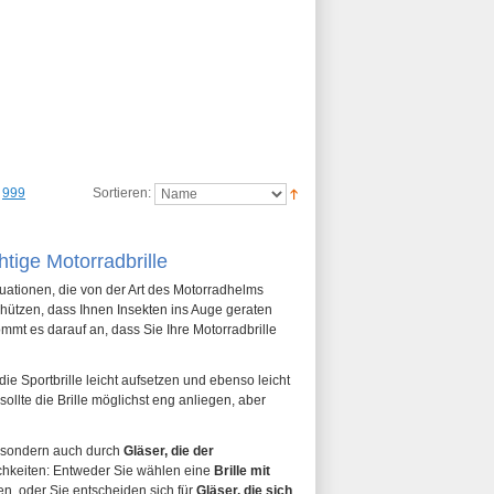
999
Sortieren:
htige Motorradbrille
tuationen, die von der Art des Motorradhelms
chützen, dass Ihnen Insekten ins Auge geraten
ommt es darauf an, dass Sie Ihre Motorradbrille
e Sportbrille leicht aufsetzen und ebenso leicht
llte die Brille möglichst eng anliegen, aber
, sondern auch durch
Gläser, die der
lichkeiten: Entweder Sie wählen eine
Brille mit
n, oder Sie entscheiden sich für
Gläser, die sich