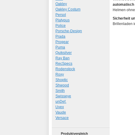
Oakley
automatisch
Oakley Costum
Helmen ohne 
Persol
Sicherheit u
Platypus
Brillenladen 
Police
Porsche-Design
Prada
Progear
Puma
Quiksilver
Ray Ban
RecSpecs
Rodenstock
Roxy
Shoptic
Shwood
Smith
Swisseye
unDef.
Uvex
Vaude
Versace
Produktvergleich