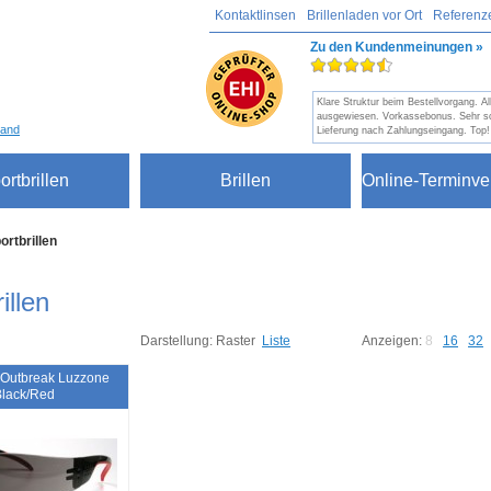
Kontaktlinsen
Brillenladen vor Ort
Referenz
Zu den Kundenmeinungen »
Klare Struktur beim Bestellvorgang. A
ausgewiesen. Vorkassebonus. Sehr sc
sand
Lieferung nach Zahlungseingang. Top!
ortbrillen
Brillen
Online-Terminve
ortbrillen
illen
Darstellung:
Raster
Liste
Anzeigen:
8
16
32
 Outbreak Luzzone
Black/Red