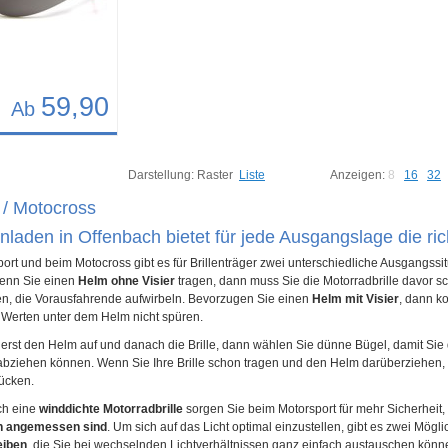
59,90
Ab
17
Darstellung:
Raster
Liste
Anzeigen:
8
16
32
 / Motocross
enladen in Offenbach bietet für jede Ausgangslage die ric
ort und beim Motocross gibt es für Brillenträger zwei unterschiedliche Ausgangssi
enn Sie einen
Helm ohne Visier
tragen, dann muss Sie die Motorradbrille davor s
en, die Vorausfahrende aufwirbeln. Bevorzugen Sie einen
Helm mit Visier
, dann k
 Werten unter dem Helm nicht spüren.
erst den Helm auf und danach die Brille, dann wählen Sie dünne Bügel, damit Sie di
bziehen können. Wenn Sie Ihre Brille schon tragen und den Helm darüberziehen, so
rücken.
ch eine
winddichte Motorradbrille
sorgen Sie beim Motorsport für mehr Sicherheit
on angemessen sind
. Um sich auf das Licht optimal einzustellen, gibt es zwei Mög
eiben
, die Sie bei wechselnden Lichtverhältnissen ganz einfach austauschen könne