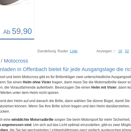
59,90
Ab
17
Darstellung:
Raster
Liste
Anzeigen:
8
16
32
 / Motocross
enladen in Offenbach bietet für jede Ausgangslage die ric
ort und beim Motocross gibt es für Brillenträger zwei unterschiedliche Ausgangssi
enn Sie einen
Helm ohne Visier
tragen, dann muss Sie die Motorradbrille davor s
en, die Vorausfahrende aufwirbeln. Bevorzugen Sie einen
Helm mit Visier
, dann k
 Werten unter dem Helm nicht spüren.
erst den Helm auf und danach die Brille, dann wählen Sie dünne Bügel, damit Sie di
bziehen können. Wenn Sie Ihre Brille schon tragen und den Helm darüberziehen, so
rücken.
ch eine
winddichte Motorradbrille
sorgen Sie beim Motorsport für mehr Sicherheit
on angemessen sind
. Um sich auf das Licht optimal einzustellen, gibt es zwei Mög
eiben
, die Sie bei wechselnden Lichtverhältnissen ganz einfach austauschen könne