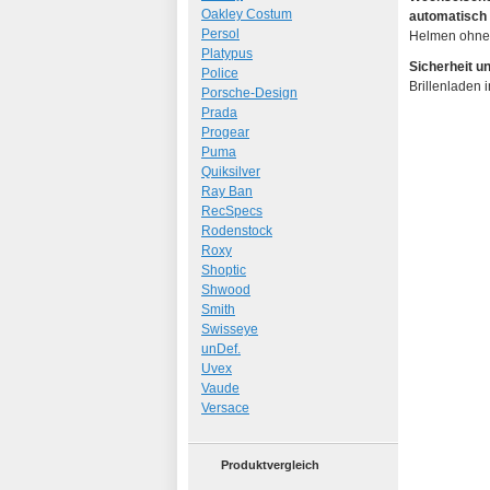
Oakley Costum
automatisch
Persol
Helmen ohne 
Platypus
Sicherheit u
Police
Brillenladen 
Porsche-Design
Prada
Progear
Puma
Quiksilver
Ray Ban
RecSpecs
Rodenstock
Roxy
Shoptic
Shwood
Smith
Swisseye
unDef.
Uvex
Vaude
Versace
Produktvergleich