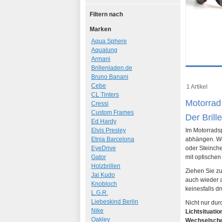
Filtern nach
Marken
Aqua Sphere
Aqualung
Armani
Brillenladen.de
Details
Bruno Banani
Art.-Nr.: 70
Cebe
1 Artikel
CL Tinters
Motorrad
Cressi
Custom Frames
Der Brill
Ed Hardy
Elvis Presley
Im Motorradsp
Etnia Barcelona
abhängen. W
EyeDrive
oder Steinch
Gator
mit optischen
Holzbrillen
Ziehen Sie zu
Jai Kudo
auch wieder a
Knobloch
keinesfalls d
L.G.R.
Liebeskind Berlin
Nicht nur dur
Nike
Lichtsituati
Oakley
Wechselsch