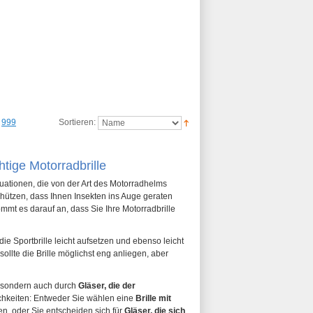
999
Sortieren:
htige Motorradbrille
tuationen, die von der Art des Motorradhelms
chützen, dass Ihnen Insekten ins Auge geraten
ommt es darauf an, dass Sie Ihre Motorradbrille
e Sportbrille leicht aufsetzen und ebenso leicht
llte die Brille möglichst eng anliegen, aber
, sondern auch durch
Gläser, die der
lichkeiten: Entweder Sie wählen eine
Brille mit
n, oder Sie entscheiden sich für
Gläser, die sich