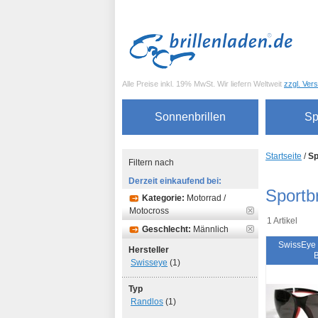
Alle Preise inkl. 19% MwSt. Wir liefern Weltweit
zzgl. Ver
Sonnenbrillen
Sp
Startseite
/
Sp
Filtern nach
Derzeit einkaufend bei:
Sportbr
Kategorie:
Motorrad /
Motocross
1 Artikel
Geschlecht:
Männlich
SwissEye
Hersteller
Swisseye
(1)
Typ
Randlos
(1)