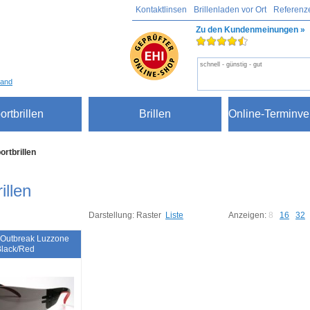
Kontaktlinsen
Brillenladen vor Ort
Referenz
Zu den Kundenmeinungen »
schnell - günstig - gut
sand
ortbrillen
Brillen
Online-Terminve
ortbrillen
illen
Darstellung:
Raster
Liste
Anzeigen:
8
16
32
 Outbreak Luzzone
Black/Red