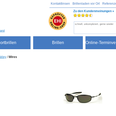
Kontaktlinsen
Brillenladen vor Ort
Referenz
Zu den Kundenmeinungen »
schnell, unkompliziert, gerne wieder
sand
ortbrillen
Brillen
Online-Terminve
kley
/
Wires