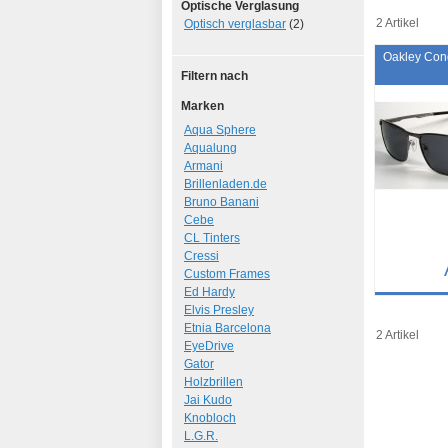
Optische Verglasung
2 Artikel
Optisch verglasbar
(2)
Oakley Cond
Filtern nach
Marken
Aqua Sphere
Aqualung
Armani
Brillenladen.de
Bruno Banani
Cebe
CL Tinters
Cressi
Custom Frames
Ed Hardy
Details
Elvis Presley
Etnia Barcelona
Art.-Nr.: 10
2 Artikel
EyeDrive
Gator
Holzbrillen
Jai Kudo
Knobloch
L.G.R.