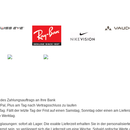
 des Zahlungsauftrags an Ihre Bank
al, Plus am Tag nach Vertragsschluss zu laufen
Tag. Fällt der letzte Tag der Frist auf einen Samstag, Sonntag oder einen am Liefer
te Werktag.
asungen: sofort ab Lager. Die exakte Lieferzeit erhalten Sie in der personalisierte
agernd sein, so verlängert sich die Lieferzeit um eine Woche. Sobald optische Werte a