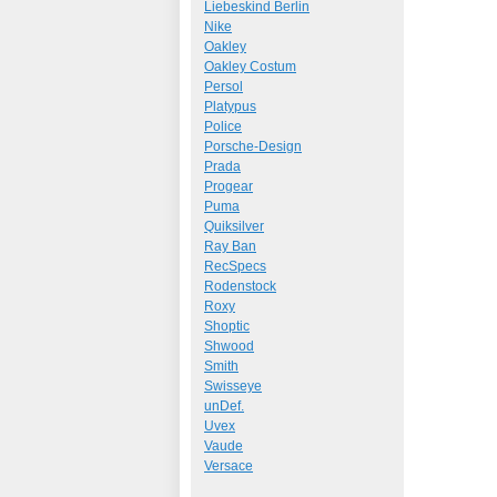
Liebeskind Berlin
Nike
Oakley
Oakley Costum
Persol
Platypus
Police
Porsche-Design
Prada
Progear
Puma
Quiksilver
Ray Ban
RecSpecs
Rodenstock
Roxy
Shoptic
Shwood
Smith
Swisseye
unDef.
Uvex
Vaude
Versace