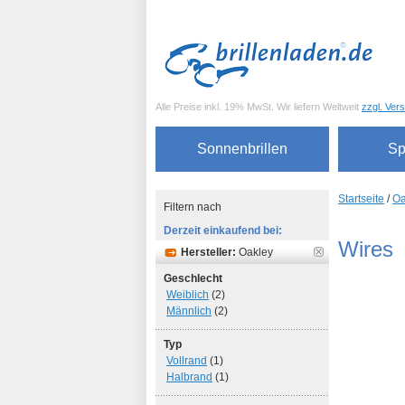
Alle Preise inkl. 19% MwSt. Wir liefern Weltweit
zzgl. Ver
Sonnenbrillen
Sp
Startseite
/
Oa
Filtern nach
Derzeit einkaufend bei:
Wires
Hersteller:
Oakley
Geschlecht
Weiblich
(2)
Männlich
(2)
Typ
Vollrand
(1)
Halbrand
(1)