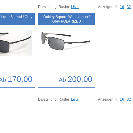
Darstellung:
Raster
Liste
Anzeigen:
8
16
32
uctor 6 Lead / Grey
Oakley Square Wire carbon /
Grey POLARIZED
170,00
200,00
Ab
Ab
Details
407
Art.-Nr.: 10669
Darstellung:
Raster
Liste
Anzeigen:
8
16
32