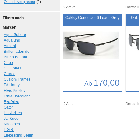
Optisch verglasbar
(2)
2 Artikel
Darstell
Oakley Conductor 6 Lead / Grey
Oakl
Filtern nach
Marken
Aqua Sphere
Aqualung
Armani
Brillenladen.de
Bruno Banani
Cebe
CL Tinters
Cressi
Custom Frames
170,00
Ab
Ed Hardy
Elvis Presley
Details
Det
Etnia Barcelona
EyeDrive
Art.-Nr.: 10407
Art.-N
2 Artikel
Darstell
Gator
Holzbrillen
Jai Kudo
Knobloch
L.G.R.
Liebeskind Berlin