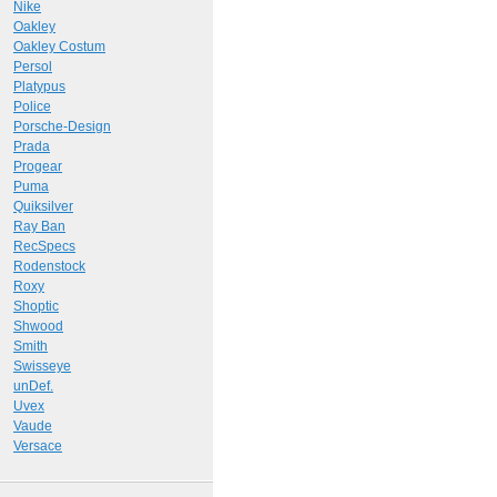
Nike
Oakley
Oakley Costum
Persol
Platypus
Police
Porsche-Design
Prada
Progear
Puma
Quiksilver
Ray Ban
RecSpecs
Rodenstock
Roxy
Shoptic
Shwood
Smith
Swisseye
unDef.
Uvex
Vaude
Versace