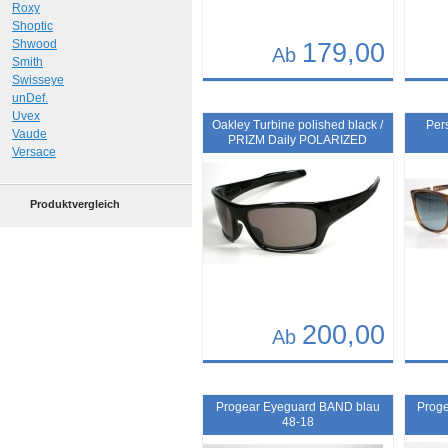
Roxy
Shoptic
Shwood
179,00
Ab
Smith
Swisseye
Details
Det
unDef.
Uvex
Art.-Nr.: 8585
Art.-N
Oakley Turbine polished black /
Per
Vaude
PRIZM Daily POLARIZED
Versace
Produktvergleich
200,00
Ab
Details
Det
Art.-Nr.: 10261
Art.-N
Progear Eyeguard BAND blau
Prog
48-18