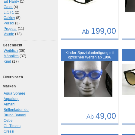
Ed Hardy
(1)
Gator
(4)
L.G.R.
(2)
Oakley
(8)
Persol
(3)
Progear
(11)
199,00
Ab
Vaude
(13)
Details
Det
Geschlecht
Art.-Nr.: 7068
Art.-N
Weiblich
(36)
Kinder-Spezialanfertigung mit
Männlich
(37)
optischen Werten ab 199€
Kind
(17)
Filtern nach
Marken
Aqua Sphere
Aqualung
Armani
Brillenladen.de
49,00
Bruno Banani
Ab
Cebe
CL Tinters
Details
Det
Cressi