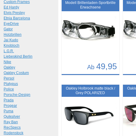
Art.-Nr.: 10707
Art.-N
Custom Frames
Modell Brillenladen-Sportbrille
Model
Ed Hardy
Erwachsene
Elvis Presley
Etnia Barcelona
EyeDrive
Gator
Holzbrillen
Jai Kudo
Knobloch
L.G.R.
Liebeskind Berlin
Nike
49,95
Ab
Oakley
Oakley Costum
Details
Det
Persol
Platypus
Art.-Nr.: 10019
Art.-N
Oakley Holbrook matte black /
Oakle
Police
Grey POLARIZED
Porsche-Design
Prada
Progear
Puma
Quiksilver
Ray Ban
RecSpecs
Rodenstock