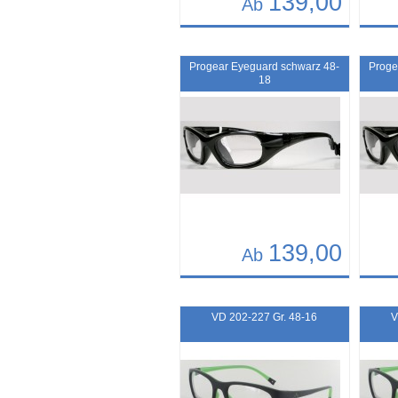
139,00
Ab
Details
Det
Art.-Nr.: 11017
Art.-N
Progear Eyeguard schwarz 48-
Proge
18
139,00
Ab
Details
Det
Art.-Nr.: 9490
Art.-N
VD 202-227 Gr. 48-16
V