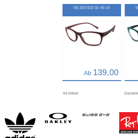
Art.-Nr.: 12396
Art.-N
VD 203-532 Gr. 45-15
V
139,00
Ab
Details
Det
Art.-Nr.: 11882
Art.-N
44 Artikel
Darstell