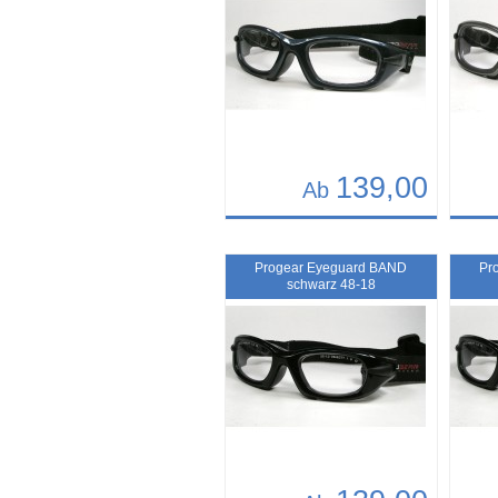
139,00
Ab
Details
Det
Art.-Nr.: 11012
Art.-N
Progear Eyeguard BAND
Pr
schwarz 48-18