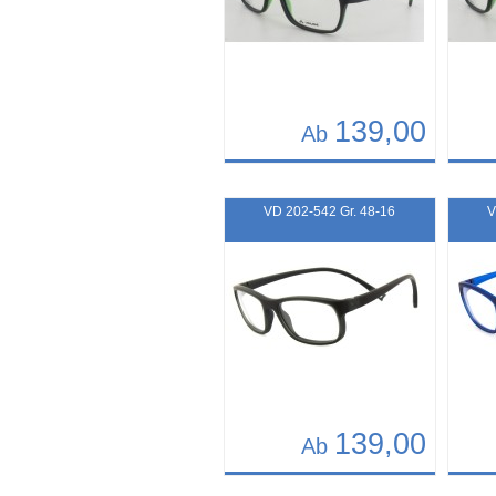
139,00
Ab
Details
Det
Art.-Nr.: 10862
Art.-N
VD 202-542 Gr. 48-16
V
139,00
Ab
Details
Det