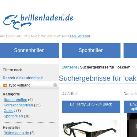
Alle Preise inkl. 19% MwSt. Wir liefern Weltweit
zzgl. Versand
Sonnenbrillen
Sportbrillen
Startseite
/
Suchergebnisse für: 'oakley'
Filtern nach
Suchergebnisse für 'oak
Derzeit einkaufend bei:
Typ:
Vollrand
44 Artikel
Darstell
Kategorie
Sonnenbrillen
(6)
Ed Hardy EHO 704 Black
Erw.
Korrektionsbrillen
(15)
opt
Oakley
(7)
Sportbrillen
(38)
Hersteller
Brillenladen.de
(2)