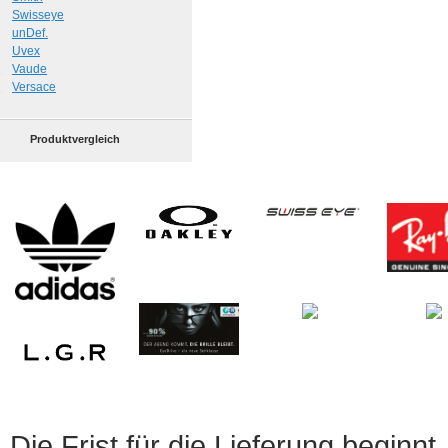
Swisseye
unDef.
Uvex
Vaude
Versace
Produktvergleich
Die Frist für die Lieferung beginnt