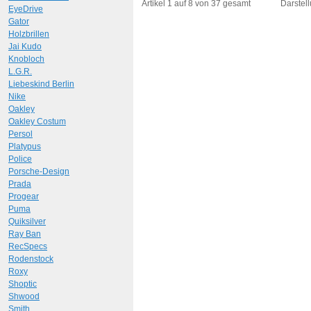
Art.-Nr.: 10708
Art.-N
Artikel 1 auf 8 von 37 gesamt
Darstell
EyeDrive
Gator
Holzbrillen
Jai Kudo
Knobloch
L.G.R.
Liebeskind Berlin
Nike
Oakley
Oakley Costum
Persol
Platypus
Police
Porsche-Design
Prada
Progear
Puma
Quiksilver
Ray Ban
RecSpecs
Rodenstock
Roxy
Shoptic
Shwood
Smith