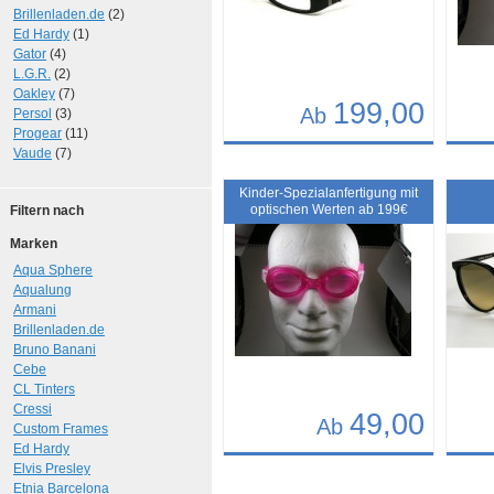
Brillenladen.de
(2)
Ed Hardy
(1)
Gator
(4)
L.G.R.
(2)
Oakley
(7)
199,00
Ab
Persol
(3)
Progear
(11)
Vaude
(7)
Details
Det
Art.-Nr.: 7068
Art.-N
Kinder-Spezialanfertigung mit
optischen Werten ab 199€
Filtern nach
Marken
Aqua Sphere
Aqualung
Armani
Brillenladen.de
Bruno Banani
Cebe
CL Tinters
Cressi
49,00
Ab
Custom Frames
Ed Hardy
Details
Det
Elvis Presley
Etnia Barcelona