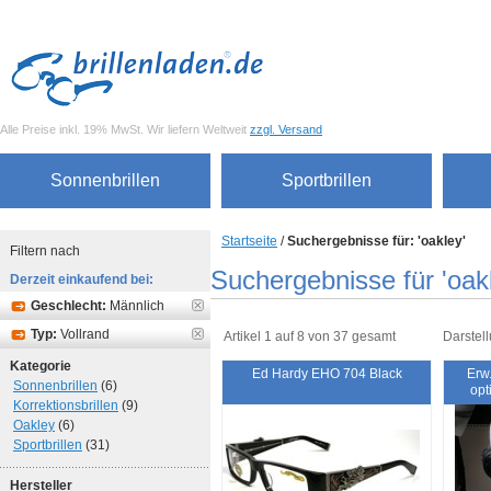
Alle Preise inkl. 19% MwSt. Wir liefern Weltweit
zzgl. Versand
Sonnenbrillen
Sportbrillen
Startseite
/
Suchergebnisse für: 'oakley'
Filtern nach
Suchergebnisse für 'oak
Derzeit einkaufend bei:
Geschlecht:
Männlich
Typ:
Vollrand
Artikel 1 auf 8 von 37 gesamt
Darstell
Kategorie
Ed Hardy EHO 704 Black
Erw.
Sonnenbrillen
(6)
opt
Korrektionsbrillen
(9)
Oakley
(6)
Sportbrillen
(31)
Hersteller