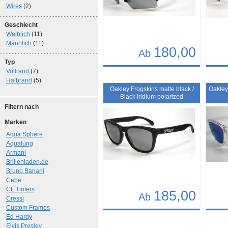
Wires
(2)
Geschlecht
Weiblich
(11)
Männlich
(11)
180,00
Ab
Typ
Details
Det
Vollrand
(7)
Halbrand
(5)
Art.-Nr.: 10374
Art.-N
Oakley Frogskins matte black /
Oakley
Black iridium polarized
Filtern nach
Marken
Aqua Sphere
Aqualung
Armani
Brillenladen.de
Bruno Banani
Cebe
CL Tinters
185,00
Ab
Cressi
Custom Frames
Details
Det
Ed Hardy
Elvis Presley