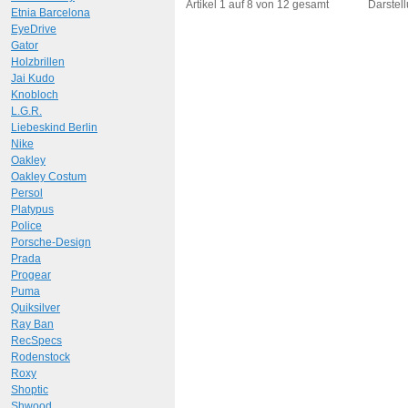
Art.-Nr.: 9481
Art.-N
Artikel 1 auf 8 von 12 gesamt
Darstell
Etnia Barcelona
EyeDrive
Gator
Holzbrillen
Jai Kudo
Knobloch
L.G.R.
Liebeskind Berlin
Nike
Oakley
Oakley Costum
Persol
Platypus
Police
Porsche-Design
Prada
Progear
Puma
Quiksilver
Ray Ban
RecSpecs
Rodenstock
Roxy
Shoptic
Shwood