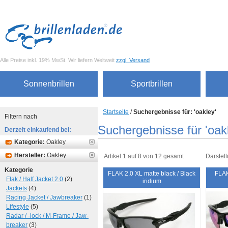
Alle Preise inkl. 19% MwSt. Wir liefern Weltweit
zzgl. Versand
Sonnenbrillen
Sportbrillen
Startseite
/
Suchergebnisse für: 'oakley'
Filtern nach
Suchergebnisse für 'oak
Derzeit einkaufend bei:
Kategorie:
Oakley
Hersteller:
Oakley
Artikel 1 auf 8 von 12 gesamt
Darstell
Kategorie
FLAK 2.0 XL matte black / Black
FLAK
Flak / Half Jacket 2.0
(2)
iridium
Jackets
(4)
Racing Jacket / Jawbreaker
(1)
Lifestyle
(5)
Radar / -lock / M-Frame / Jaw-
breaker
(3)