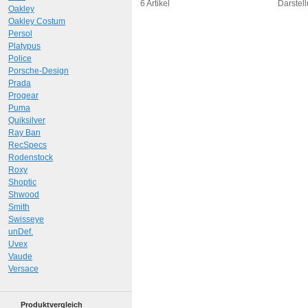
Art.-Nr.: 10373
Art.-N
6 Artikel
Darstell
Oakley
Oakley Costum
Persol
Platypus
Police
Porsche-Design
Prada
Progear
Puma
Quiksilver
Ray Ban
RecSpecs
Rodenstock
Roxy
Shoptic
Shwood
Smith
Swisseye
unDef.
Uvex
Vaude
Versace
Produktvergleich