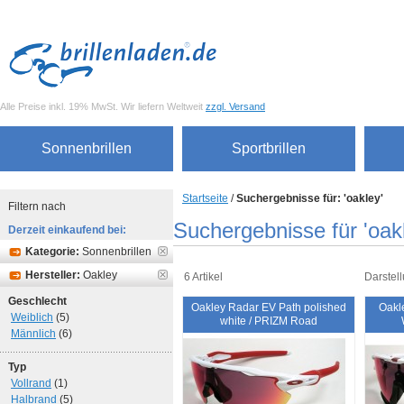
Alle Preise inkl. 19% MwSt. Wir liefern Weltweit
zzgl. Versand
Sonnenbrillen
Sportbrillen
Startseite
/
Suchergebnisse für: 'oakley'
Filtern nach
Suchergebnisse für 'oak
Derzeit einkaufend bei:
Kategorie:
Sonnenbrillen
Hersteller:
Oakley
6 Artikel
Darstell
Geschlecht
Oakley Radar EV Path polished
Oakl
Weiblich
(5)
white / PRIZM Road
Männlich
(6)
Typ
Vollrand
(1)
Halbrand
(5)