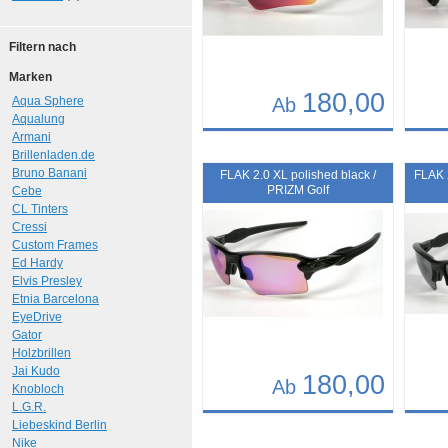
Filtern nach
Marken
180,00
Aqua Sphere
Ab
Aqualung
Armani
Details
Det
Brillenladen.de
Art.-Nr.: 10371
Art.-N
Bruno Banani
FLAK 2.0 XL polished black /
FLAK 2
PRIZM Golf
Cebe
CL Tinters
Cressi
Custom Frames
Ed Hardy
Elvis Presley
Etnia Barcelona
EyeDrive
Gator
Holzbrillen
Jai Kudo
180,00
Ab
Knobloch
L.G.R.
Details
Det
Liebeskind Berlin
Nike