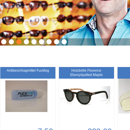
Antibeschlagmittel Fuckfog
Holzbrille Florence
Ebony/quilted Maple