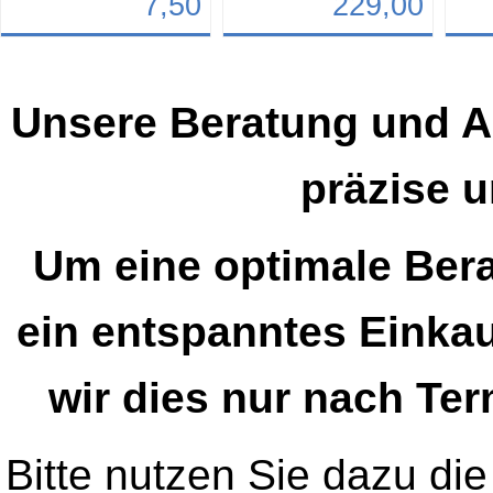
7,50
229,00
Details
Details
Det
Art.-Nr.: Fuckfog
Art.-Nr.: 9766
Art.-N
Unsere Beratung und A
präzise u
Um eine optimale Bera
ein entspanntes Einkau
wir dies nur nach Te
Bitte nutzen Sie dazu die