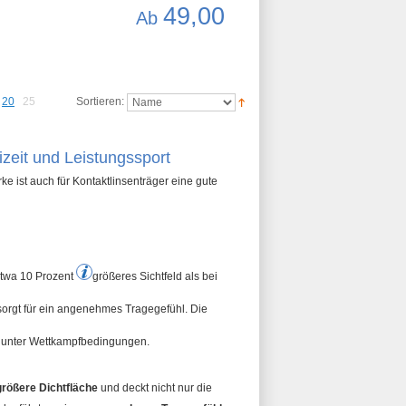
49,00
Ab
20
25
Sortieren:
izeit und Leistungssport
 ist auch für Kontaktlinsenträger eine gute
etwa 10 Prozent
größer
es Sichtfeld als bei
orgt für ein angenehmes Tragegefühl. Die
z unter Wettkampfbedingungen.
größer
e Dichtfläche
und deckt nicht nur die