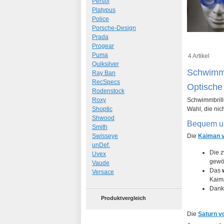
Persol
Platypus
Police
Porsche-Design
Prada
Progear
Puma
4 Artikel
Quiksilver
Schwim
Ray Ban
RecSpecs
Optische 
Rodenstock
Roxy
Schwimmbrille
Shoptic
Wahl, die nic
Shwood
Bequem un
Smith
Swisseye
Die
Kaiman 
unDef.
Die z
Uvex
gewö
Vaude
Das
Versace
Kaima
Dank
Produktvergleich
Die
Saturn v