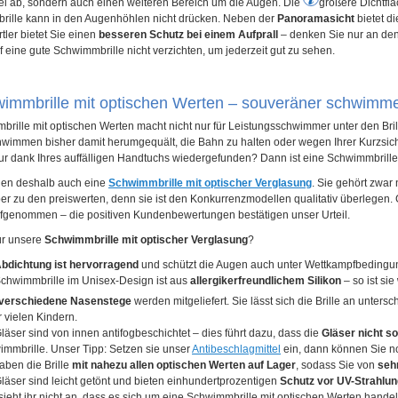
 ab, sondern auch einen weiteren Bereich um die Augen. Die
größer
e Dichtfl
rille kann in den Augenhöhlen nicht drücken. Neben der
Panoramasicht
bietet di
tler bietet Sie einen
besseren Schutz bei einem Aufprall
– denken Sie nur an den
uf eine gute Schwimmbrille nicht verzichten, um jederzeit gut zu sehen.
wimmbrille mit optischen Werten – souveräner schwimm
rille mit optischen Werten macht nicht nur für Leistungsschwimmer unter den Brill
hwimmen bisher damit herumgequält, die Bahn zu halten oder wegen Ihrer Kurzsi
ur dank Ihres auffälligen Handtuchs wiedergefunden? Dann ist eine Schwimmbrille
hnen deshalb auch eine
Schwimmbrille mit optischer Verglasung
. Sie gehört zwar
er zu den preiswerten, denn sie ist den Konkurrenzmodellen qualitativ überlegen
genommen – die positiven Kundenbewertungen bestätigen unser Urteil.
ür unsere
Schwimmbrille mit optischer Verglasung
?
bdichtung ist hervorragend
und schützt die Augen auch unter Wettkampfbedingun
chwimmbrille im Unisex-Design ist aus
allergikerfreundlichem Silikon
– so ist sie
 verschiedene Nasenstege
werden mitgeliefert. Sie lässt sich die Brille an unters
 vielen Kindern.
läser sind von innen antifogbeschichtet – dies führt dazu, dass die
Gläser nicht s
mmbrille. Unser Tipp: Setzen sie unser
Antibeschlagmittel
ein, dann können Sie n
aben die Brille
mit nahezu allen optischen Werten auf Lager
, sodass Sie von
sehr
läser sind leicht getönt und bieten einhundertprozentigen
Schutz vor UV-Strahlun
ieht ihr nicht an, dass es sich um eine Schwimmbrille mit optischen Werten handelt