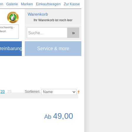
en
Galerie
Marken
Einkaufswagen
Zur Kasse
Warenkorb
Ihr Warenkorb ist noch leer
 hochwertig -
»
dwort
reinbarung
Service & more
20
25
Sortieren:
49,00
Ab