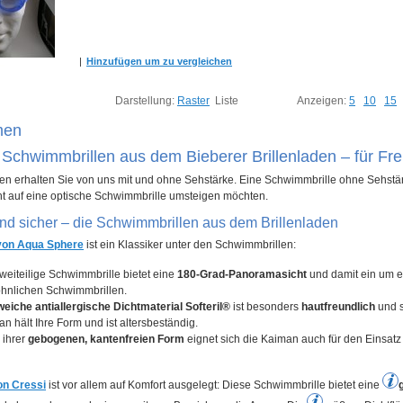
|
Hinzufügen um zu vergleichen
Darstellung:
Raster
Liste
Anzeigen:
5
10
15
men
Schwimmbrillen aus dem Bieberer Brillenladen – für Fre
n erhalten Sie von uns mit und ohne Sehstärke. Eine Schwimmbrille ohne Sehstärke
ht auf eine optische Schwimmbrille umsteigen möchten.
d sicher – die Schwimmbrillen aus dem Brillenladen
von Aqua Sphere
ist ein Klassiker unter den Schwimmbrillen:
weiteilige Schwimmbrille bietet eine
180-Grad-Panoramasicht
und damit ein um 
hnlichen Schwimmbrillen.
weiche antiallergische Dichtmaterial Softeril®
ist besonders
hautfreundlich
und s
n hält Ihre Form und ist altersbeständig.
 ihrer
gebogenen, kantenfreien Form
eignet sich die Kaiman auch für den Einsat
on Cressi
ist vor allem auf Komfort ausgelegt: Diese Schwimmbrille bietet eine