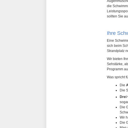
Augenmuschel
die Schwimmb
Leistungsspor
sollten Sie a
Ihre Sch
Eine Schwimmb
sich beim Sc
Strandplatz n
Wir bieten I
Sehstärke, ab
Programm auf
Was spricht f
Die
A
Die S
Drei
sogar
Die G
Schwi
Wir h
Die G
Man s