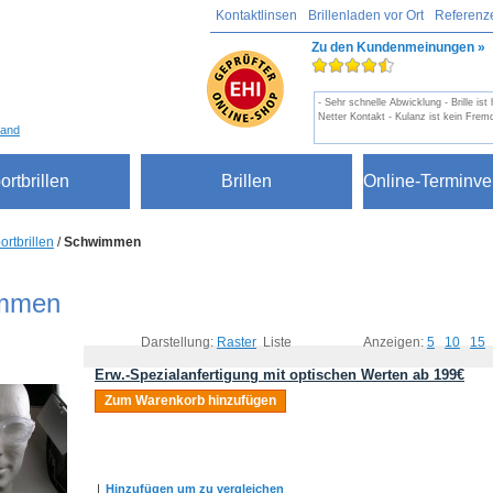
Kontaktlinsen
Brillenladen vor Ort
Referenz
Zu den Kundenmeinungen »
- Sehr schnelle Abwicklung - Brille ist
Netter Kontakt - Kulanz ist kein Frem
sand
ortbrillen
Brillen
Online-Terminve
ortbrillen
/
Schwimmen
mmen
Darstellung:
Raster
Liste
Anzeigen:
5
10
15
Erw.-Spezialanfertigung mit optischen Werten ab 199€
Zum Warenkorb hinzufügen
|
Hinzufügen um zu vergleichen