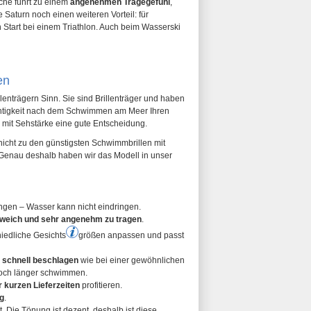
äche führt zu einem
angenehmen Tragegefühl
,
e Saturn noch einen weiteren Vorteil: für
 Start bei einem Triathlon. Auch beim Wasserski
en
enträgern Sinn. Sie sind Brillenträger und haben
chtigkeit nach dem Schwimmen am Meer Ihren
 mit Sehstärke eine gute Entscheidung.
 nicht zu den günstigsten Schwimmbrillen mit
. Genau deshalb haben wir das Modell in unser
gen – Wasser kann nicht eindringen.
weich und sehr angenehm zu tragen
.
chiedliche Gesichts
größen
anpassen und passt
o schnell beschlagen
wie bei einer gewöhnlichen
och länger schwimmen.
 kurzen Lieferzeiten
profitieren.
g
.
. Die Tönung ist dezent, deshalb ist diese