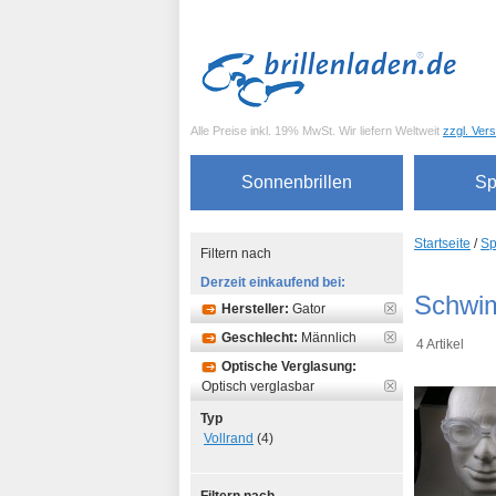
Alle Preise inkl. 19% MwSt. Wir liefern Weltweit
zzgl. Ver
Sonnenbrillen
Sp
Startseite
/
Sp
Filtern nach
Derzeit einkaufend bei:
Schwi
Hersteller:
Gator
Geschlecht:
Männlich
4 Artikel
Optische Verglasung:
Optisch verglasbar
Typ
Vollrand
(4)