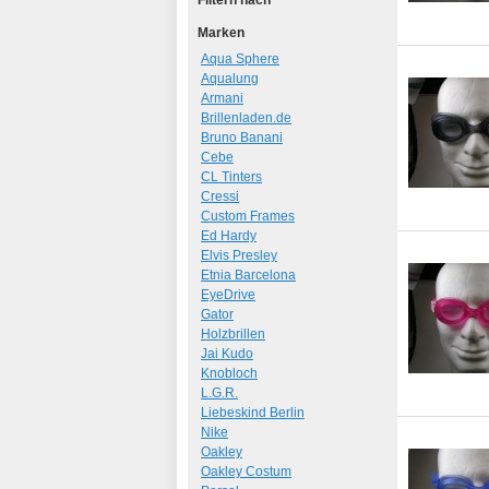
Filtern nach
Marken
Aqua Sphere
Aqualung
Armani
Brillenladen.de
Bruno Banani
Cebe
CL Tinters
Cressi
Custom Frames
Ed Hardy
Elvis Presley
Etnia Barcelona
EyeDrive
Gator
Holzbrillen
Jai Kudo
Knobloch
L.G.R.
Liebeskind Berlin
Nike
Oakley
Oakley Costum