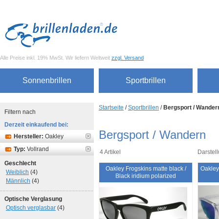
Alle Preise inkl. 19% MwSt. Wir liefern Weltweit
zzgl. Versand
Sonnenbrillen
Sportbrillen
Startseite
/
Sportbrillen
/
Bergsport / Wander
Filtern nach
Derzeit einkaufend bei:
Bergsport / Wandern
Hersteller:
Oakley
Typ:
Vollrand
4 Artikel
Darstell
Geschlecht
Oakley Frogskins matte black /
Oakley
Weiblich
(4)
Black iridium polarized
Männlich
(4)
Optische Verglasung
Optisch verglasbar
(4)