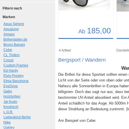
Filtern nach
Marken
Aqua Sphere
185,00
Aqualung
Ab
Armani
Brillenladen.de
Details
Det
Bruno Banani
Art.-Nr.: 9481
Art.-N
Cebe
4 Artikel
Darstell
CL Tinters
Bergsport / Wandern
Cressi
Custom Frames
Wan
Ed Hardy
Die Brillen für diese Sportart sollten ein
Elvis Presley
Licht von der Seite oder von oben oder unt
Etnia Barcelona
Nahezu alle Sonnenbrillen in Europa hab
EyeDrive
Gator
billigsten. Doch das sagt nur aus, dass be
Holzbrillen
bestimmter UV-Anteil absorbiert wird. Ein A
Jai Kudo
Anteil schädlich für das Auge. Ab 5000m H
Knobloch
diese Strahlung an Bedeutung zunimmt. (In
L.G.R.
Liebeskind Berlin
Am Beispiel von Cebe:
Nike
Oakley