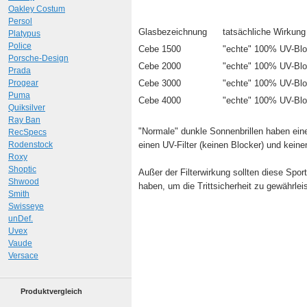
Oakley Costum
Persol
Glasbezeichnung
tatsächliche Wirkung
Platypus
Police
Cebe 1500
"echte" 100% UV-Bl
Porsche-Design
Cebe 2000
"echte" 100% UV-Bl
Prada
Progear
Cebe 3000
"echte" 100% UV-Blo
Puma
Cebe 4000
"echte" 100% UV-Blo
Quiksilver
Ray Ban
"Normale" dunkle Sonnenbrillen haben e
RecSpecs
Rodenstock
einen UV-Filter (keinen Blocker) und keinen 
Roxy
Shoptic
Außer der Filterwirkung sollten diese Sport
Shwood
haben, um die Trittsicherheit zu gewährlei
Smith
Swisseye
unDef.
Uvex
Vaude
Versace
Produktvergleich