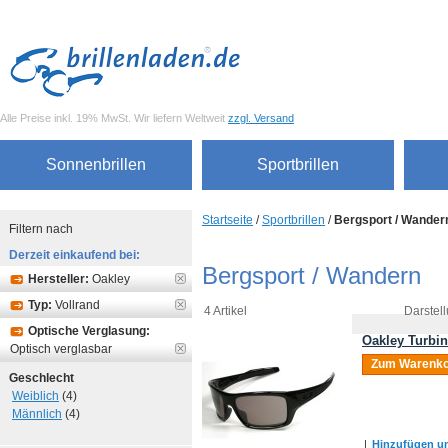
Alle Preise inkl. 19% MwSt. Wir liefern Weltweit
zzgl. Versand
Sonnenbrillen
Sportbrillen
Startseite
/
Sportbrillen
/
Bergsport / Wander
Filtern nach
Derzeit einkaufend bei:
Bergsport / Wandern
Hersteller:
Oakley
Typ:
Vollrand
4 Artikel
Darstell
Optische Verglasung:
Oakley Turbi
Optisch verglasbar
Zum Warenko
Geschlecht
Weiblich
(4)
Männlich
(4)
|
Hinzufügen um