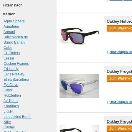
Filtern nach
Marken
Aqua Sphere
Oakley Holbro
Aqualung
Zum Warenko
Armani
Brillenladen.de
Bruno Banani
Cebe
|
Hinzufügen um
CL Tinters
Cressi
Custom Frames
Ed Hardy
Oakley Frogsk
Elvis Presley
Zum Warenko
Etnia Barcelona
EyeDrive
Gator
Holzbrillen
Jai Kudo
|
Hinzufügen um
Knobloch
L.G.R.
Liebeskind Berlin
Oakley Frogsk
Nike
Oakley
Zum Warenko