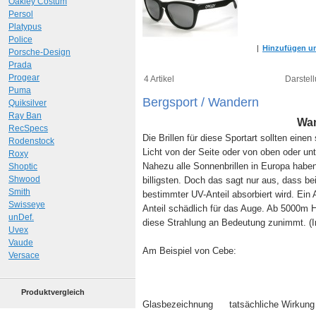
Oakley Costum
Persol
Platypus
Police
|
Hinzufügen um
Porsche-Design
Prada
Progear
4 Artikel
Darstell
Puma
Bergsport / Wandern
Quiksilver
Ray Ban
Wan
RecSpecs
Die Brillen für diese Sportart sollten ein
Rodenstock
Licht von der Seite oder von oben oder unt
Roxy
Nahezu alle Sonnenbrillen in Europa hab
Shoptic
Shwood
billigsten. Doch das sagt nur aus, dass be
Smith
bestimmter UV-Anteil absorbiert wird. Ein A
Swisseye
Anteil schädlich für das Auge. Ab 5000m H
unDef.
diese Strahlung an Bedeutung zunimmt. (In
Uvex
Vaude
Am Beispiel von Cebe:
Versace
Produktvergleich
Glasbezeichnung
tatsächliche Wirkung