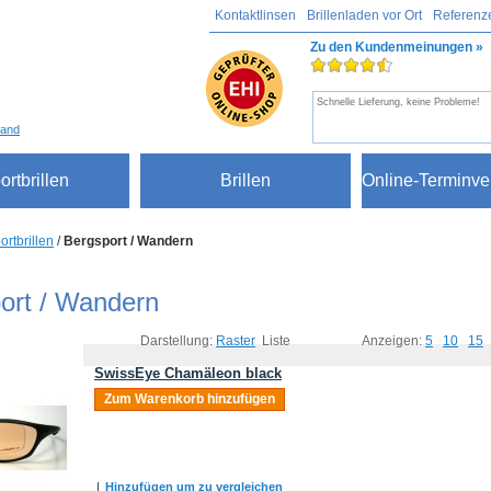
Kontaktlinsen
Brillenladen vor Ort
Referenz
Zu den Kundenmeinungen »
Schnelle Lieferung, keine Probleme!
sand
ortbrillen
Brillen
Online-Terminve
ortbrillen
/
Bergsport / Wandern
ort / Wandern
Darstellung:
Raster
Liste
Anzeigen:
5
10
15
SwissEye Chamäleon black
Zum Warenkorb hinzufügen
|
Hinzufügen um zu vergleichen