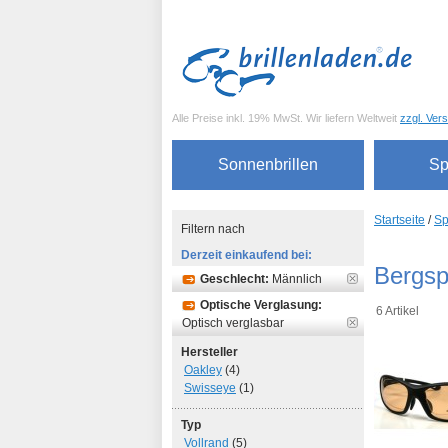
Alle Preise inkl. 19% MwSt. Wir liefern Weltweit
zzgl. Ver
Sonnenbrillen
Sp
Startseite
/
Sp
Filtern nach
Derzeit einkaufend bei:
Bergsp
Geschlecht:
Männlich
Optische Verglasung:
6 Artikel
Optisch verglasbar
Hersteller
Oakley
(4)
Swisseye
(1)
Typ
Vollrand
(5)