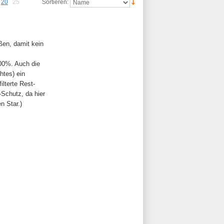
20
25
Sortieren:
ßen, damit kein
00%. Auch die
htes) ein
ilterte Rest-
-Schutz, da hier
n Star.)