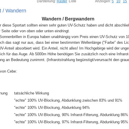
Darstellung:
Raster
Liste
Anzeigen:
5
10
15
t / Wandern
Wandern / Bergwandern
für diese Sportart sollten einen sehr guten UV-Schutz haben und dicht abschlie
r Seite oder von oben oder unten eindringt.
 Sonnenbrillen in Europa haben unabhängig vom Preis einen UV-Schutz von 1
Doch das sagt nur aus, dass bei einer bestimmten Wellenlänge ("Farbe" des Lic
-Anteil absorbiert wird. Ein Anteil, nicht alles! Im Hochgebirge wird der ungef
lich für das Auge. Ab 5000m Höhe benötigen Sie zusätzlich noch eine Infrarot
ung an Bedeutung zunimmt. (Infrarotstrahlung begünstigt/verursacht den graue
 von Cebe:
nung
tatsächliche Wirkung
"echte" 100% UV-Blockung, Abdunklung zwischen 83% und 91%
"echte" 100% UV-Blockung, Abdunklung 94%
"echte" 100% UV-Blockung, 90% Infrarot-Filterung, Abdunklung 86%
"echte" 100% UV-Blockung, 97% Infrarot-Filterung, Abdunklung 95%