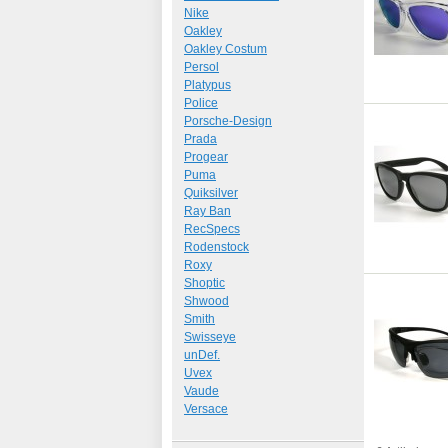
Nike
Oakley
Oakley Costum
Persol
Platypus
Police
Porsche-Design
Prada
Progear
Puma
Quiksilver
Ray Ban
RecSpecs
Rodenstock
Roxy
Shoptic
Shwood
Smith
Swisseye
unDef.
Uvex
Vaude
Versace