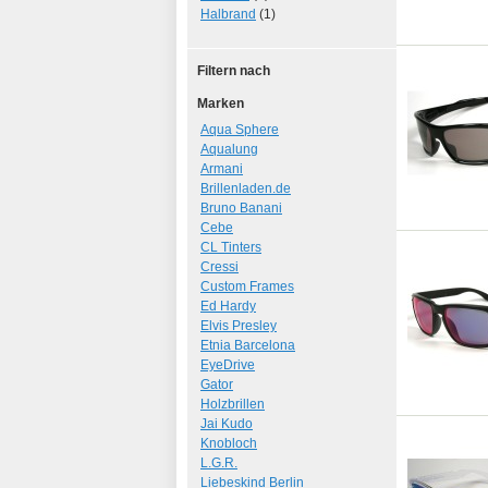
Halbrand
(1)
Filtern nach
Marken
Aqua Sphere
Aqualung
Armani
Brillenladen.de
Bruno Banani
Cebe
CL Tinters
Cressi
Custom Frames
Ed Hardy
Elvis Presley
Etnia Barcelona
EyeDrive
Gator
Holzbrillen
Jai Kudo
Knobloch
L.G.R.
Liebeskind Berlin