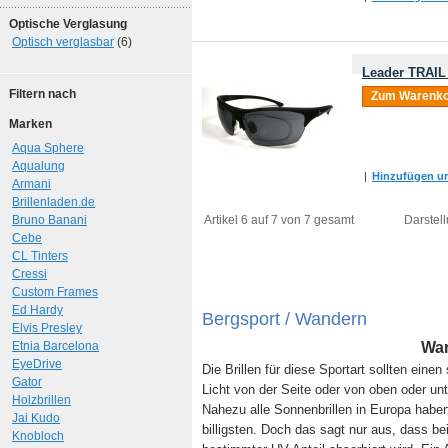
Optische Verglasung
Optisch verglasbar
(6)
Leader TRAIL 
Filtern nach
Zum Warenko
Marken
Aqua Sphere
Aqualung
|
Hinzufügen um
Armani
Brillenladen.de
Bruno Banani
Artikel 6 auf 7 von 7 gesamt
Darstell
Cebe
CL Tinters
Cressi
Custom Frames
Ed Hardy
Bergsport / Wandern
Elvis Presley
Etnia Barcelona
Wan
EyeDrive
Die Brillen für diese Sportart sollten ein
Gator
Licht von der Seite oder von oben oder unt
Holzbrillen
Nahezu alle Sonnenbrillen in Europa hab
Jai Kudo
billigsten. Doch das sagt nur aus, dass be
Knobloch