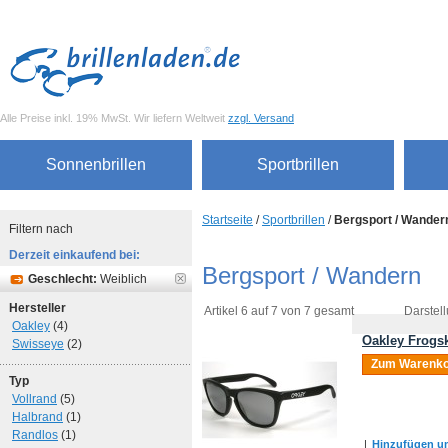
Alle Preise inkl. 19% MwSt. Wir liefern Weltweit
zzgl. Versand
Sonnenbrillen
Sportbrillen
Startseite
/
Sportbrillen
/
Bergsport / Wander
Filtern nach
Derzeit einkaufend bei:
Bergsport / Wandern
Geschlecht:
Weiblich
Hersteller
Artikel 6 auf 7 von 7 gesamt
Darstell
Oakley
(4)
Oakley Frogsk
Swisseye
(2)
Zum Warenko
Typ
Vollrand
(5)
Halbrand
(1)
Randlos
(1)
|
Hinzufügen um