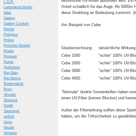
bestimmter UV-Anteil absorbiert wird. Ein A
L.G.R.
Anteil schädlich für das Auge. Ab 5000m H
Liebeskind Berlin
diese Strahlung an Bedeutung zunimmt. (In
Nike
Oakley
Oakley Costum
Am Beispiel von Cebe:
Persol
Platypus
Police
Porsche-Design
Glasbezeichnung
tatsächliche Wirkung
Prada
Cebe 1500
"echte" 100% UV-Bl
Progear
Puma
Cebe 2000
"echte" 100% UV-Bl
Quiksilver
Cebe 3000
"echte" 100% UV-Blo
Ray Ban
Cebe 4000
"echte" 100% UV-Blo
RecSpecs
Rodenstock
Roxy
"Normale" dunkle Sonnenbrillen haben e
Shoptic
einen UV-Filter (keinen Blocker) und keinen 
Shwood
Smith
Außer der Filterwirkung sollten diese Sport
Swisseye
haben, um die Trittsicherheit zu gewährlei
unDef.
Uvex
Vaude
Versace