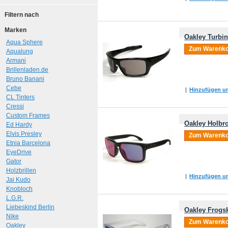
Filtern nach
Marken
Oakley Turbi
Aqua Sphere
Zum Warenko
Aqualung
Armani
Brillenladen.de
Bruno Banani
Cebe
|
Hinzufügen um
CL Tinters
Cressi
Custom Frames
Oakley Holbro
Ed Hardy
Elvis Presley
Zum Warenko
Etnia Barcelona
EyeDrive
Gator
Holzbrillen
|
Hinzufügen um
Jai Kudo
Knobloch
L.G.R.
Liebeskind Berlin
Oakley Frogsk
Nike
Zum Warenko
Oakley