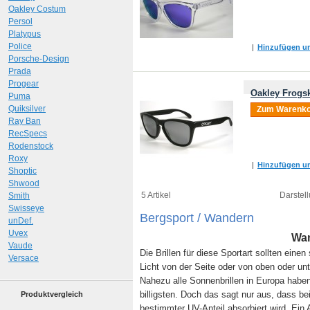
Oakley Costum
Persol
Platypus
Police
|
Hinzufügen um
Porsche-Design
Prada
Progear
Oakley Frogsk
Puma
Quiksilver
Zum Warenko
Ray Ban
RecSpecs
Rodenstock
Roxy
|
Hinzufügen um
Shoptic
Shwood
5 Artikel
Darstell
Smith
Swisseye
Bergsport / Wandern
unDef.
Uvex
Wan
Vaude
Die Brillen für diese Sportart sollten ein
Versace
Licht von der Seite oder von oben oder unt
Nahezu alle Sonnenbrillen in Europa hab
billigsten. Doch das sagt nur aus, dass be
Produktvergleich
bestimmter UV-Anteil absorbiert wird. Ein A