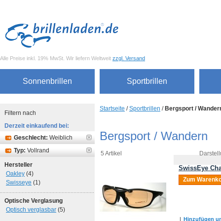
Alle Preise inkl. 19% MwSt. Wir liefern Weltweit
zzgl. Versand
Sonnenbrillen
Sportbrillen
Startseite
/
Sportbrillen
/
Bergsport / Wander
Filtern nach
Derzeit einkaufend bei:
Bergsport / Wandern
Geschlecht:
Weiblich
Typ:
Vollrand
5 Artikel
Darstell
Hersteller
SwissEye Cha
Oakley
(4)
Zum Warenko
Swisseye
(1)
Optische Verglasung
Optisch verglasbar
(5)
|
Hinzufügen um