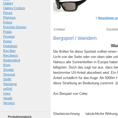
Oakley
Oakley Costum
Persol
Platypus
|
Hinzufügen um
Police
Porsche-Design
4 Artikel
Darstell
Prada
Progear
Bergsport / Wandern
Puma
Wan
Quiksilver
Ray Ban
Die Brillen für diese Sportart sollten ein
RecSpecs
Licht von der Seite oder von oben oder unt
Rodenstock
Nahezu alle Sonnenbrillen in Europa hab
Roxy
billigsten. Doch das sagt nur aus, dass be
Shoptic
bestimmter UV-Anteil absorbiert wird. Ein A
Shwood
Anteil schädlich für das Auge. Ab 5000m H
Smith
diese Strahlung an Bedeutung zunimmt. (In
Swisseye
unDef.
Uvex
Am Beispiel von Cebe:
Vaude
Versace
Glasbezeichnung
tatsächliche Wirkung
Produktvergleich