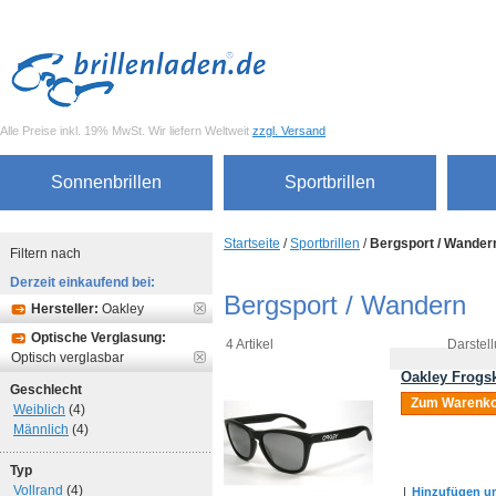
Alle Preise inkl. 19% MwSt. Wir liefern Weltweit
zzgl. Versand
Sonnenbrillen
Sportbrillen
Startseite
/
Sportbrillen
/
Bergsport / Wander
Filtern nach
Derzeit einkaufend bei:
Bergsport / Wandern
Hersteller:
Oakley
Optische Verglasung:
4 Artikel
Darstell
Optisch verglasbar
Oakley Frogsk
Geschlecht
Zum Warenko
Weiblich
(4)
Männlich
(4)
Typ
Vollrand
(4)
|
Hinzufügen um