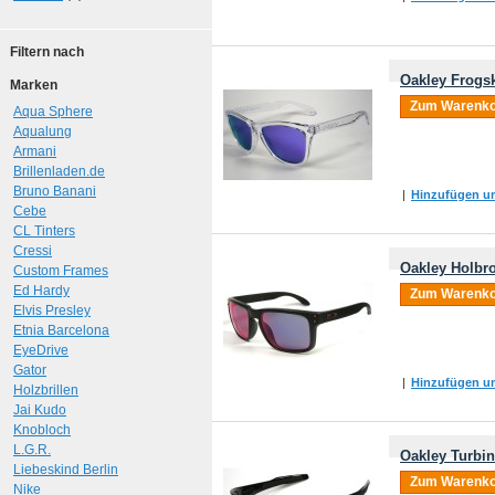
Filtern nach
Oakley Frogsk
Marken
Zum Warenko
Aqua Sphere
Aqualung
Armani
Brillenladen.de
Bruno Banani
|
Hinzufügen um
Cebe
CL Tinters
Cressi
Oakley Holbro
Custom Frames
Ed Hardy
Zum Warenko
Elvis Presley
Etnia Barcelona
EyeDrive
Gator
|
Hinzufügen um
Holzbrillen
Jai Kudo
Knobloch
L.G.R.
Oakley Turbi
Liebeskind Berlin
Zum Warenko
Nike