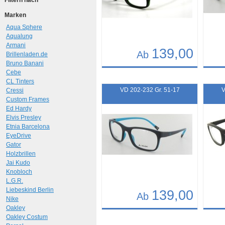
Filtern nach
Marken
Aqua Sphere
Aqualung
Armani
139,00
Ab
Brillenladen.de
Bruno Banani
Details
Det
Cebe
CL Tinters
Art.-Nr.: 10303
Art.-N
VD 202-232 Gr. 51-17
V
Cressi
Custom Frames
Ed Hardy
Elvis Presley
Etnia Barcelona
EyeDrive
Gator
Holzbrillen
Jai Kudo
Knobloch
L.G.R.
Liebeskind Berlin
139,00
Ab
Nike
Oakley
Details
Det
Oakley Costum