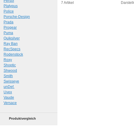
Persol
Art.-Nr.: 10855
Art.-N
7 Artikel
Darstell
Platypus
Police
Porsche-Design
Prada
Progear
Puma
Quiksilver
Ray Ban
RecSpecs
Rodenstock
Roxy
Shoptic
Shwood
Smith
Swisseye
unDef.
Uvex
Vaude
Versace
Produktvergleich