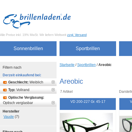
Alle Preise inkl. 19% MwSt. Wir liefern Weltweit
zzgl. Versand
Sonnenbrillen
Sportbrillen
Startseite
/
Sportbrillen
/
Areobic
Filtern nach
Derzeit einkaufend bei:
Areobic
Geschlecht:
Weiblich
Typ:
Vollrand
7 Artikel
Darstell
Optische Verglasung:
VD 200-227 Gr. 45-17
V
Optisch verglasbar
Hersteller
Vaude
(7)