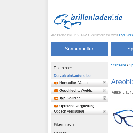
Alle Preise inkl. 19% MwSt. Wir liefern Weltweit
zzgl. Ver
Sonnenbrillen
Sp
Startseite
/
Sp
Filtern nach
Derzeit einkaufend bei:
Areobi
Hersteller:
Vaude
Geschlecht:
Weiblich
Artikel 1 auf
Typ:
Vollrand
Optische Verglasung:
Optisch verglasbar
Filtern nach