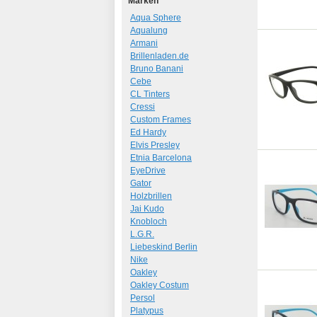
Marken
Aqua Sphere
Aqualung
Armani
Brillenladen.de
Bruno Banani
Cebe
CL Tinters
Cressi
Custom Frames
Ed Hardy
Elvis Presley
Etnia Barcelona
EyeDrive
Gator
Holzbrillen
Jai Kudo
Knobloch
L.G.R.
Liebeskind Berlin
Nike
Oakley
Oakley Costum
Persol
Platypus