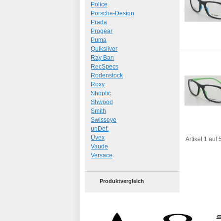
Police
Porsche-Design
Prada
Progear
Puma
Quiksilver
Ray Ban
RecSpecs
Rodenstock
Roxy
Shoptic
Shwood
Smith
Swisseye
unDef.
Uvex
Artikel 1 auf
Vaude
Versace
Produktvergleich