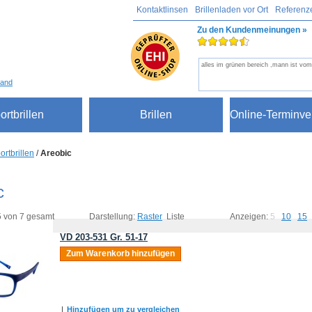
Kontaktlinsen
Brillenladen vor Ort
Referenz
Zu den Kundenmeinungen »
alles im grünen bereich ,mann ist vom
sand
ortbrillen
Brillen
Online-Terminve
ortbrillen
/
Areobic
c
 5 von 7 gesamt
Darstellung:
Raster
Liste
Anzeigen:
5
10
15
VD 203-531 Gr. 51-17
Zum Warenkorb hinzufügen
|
Hinzufügen um zu vergleichen