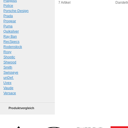
Platypus
Art.-Nr.: 10861
Art.-N
7 Artikel
Darstell
Police
Porsche-Design
Prada
Progear
Puma
Quiksilver
Ray Ban
RecSpecs
Rodenstock
Roxy
Shoptic
Shwood
Smith
Swisseye
unDef.
Uvex
Vaude
Versace
Produktvergleich