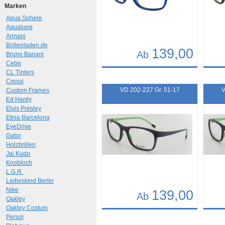
Marken
Aqua Sphere
Aqualung
Armani
Brillenladen.de
139,00
Ab
Bruno Banani
Cebe
Details
Det
CL Tinters
Cressi
Art.-Nr.: 11887
Art.-N
VD 202-227 Gr. 51-17
V
Custom Frames
Ed Hardy
Elvis Presley
Etnia Barcelona
EyeDrive
Gator
Holzbrillen
Jai Kudo
Knobloch
L.G.R.
Liebeskind Berlin
Nike
139,00
Ab
Oakley
Oakley Costum
Details
Det
Persol