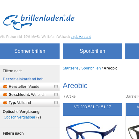
Alle Preise inkl. 19% MwSt. Wir liefern Weltweit
zzgl. Versand
Sonnenbrillen
Sportbrillen
Startseite
/
Sportbrillen
/
Areobic
Filtern nach
Derzeit einkaufend bei:
Areobic
Hersteller:
Vaude
Geschlecht:
Weiblich
7 Artikel
Darstell
Typ:
Vollrand
VD 203-531 Gr. 51-17
V
Optische Verglasung
Optisch verglasbar
(7)
Filtern nach