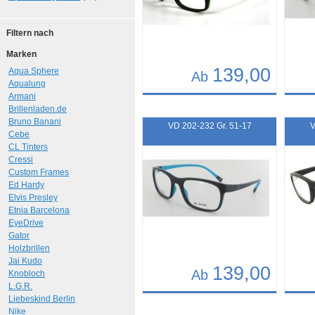
Filtern nach
Marken
139,00
Aqua Sphere
Ab
Aqualung
Armani
Details
Det
Brillenladen.de
Art.-Nr.: 10303
Art.-N
Bruno Banani
VD 202-232 Gr. 51-17
V
Cebe
CL Tinters
Cressi
Custom Frames
Ed Hardy
Elvis Presley
Etnia Barcelona
EyeDrive
Gator
Holzbrillen
Jai Kudo
139,00
Ab
Knobloch
L.G.R.
Liebeskind Berlin
Details
Det
Nike