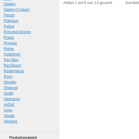
Art.-Nr.: 10855
Art.-N
Artikel 1 auf 8 von 13 gesamt
Darstell
Oakley
Oakley Costum
Persol
Platypus
Police
Porsche-Design
Prada
Progear
Puma
Quiksilver
Ray Ban
RecSpecs
Rodenstock
Roxy
Shoptic
Shwood
Smith
Swisseye
unDef.
Uvex
Vaude
Versace
Produktvergleich