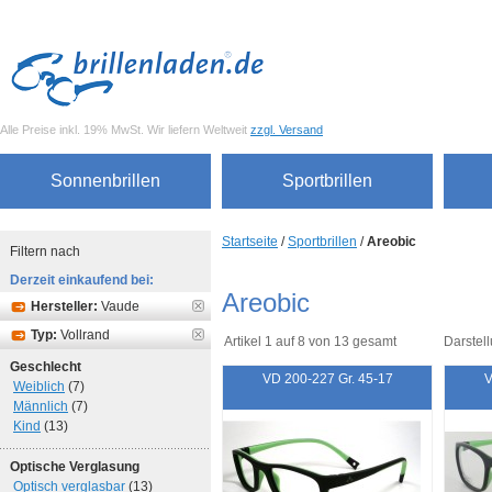
Alle Preise inkl. 19% MwSt. Wir liefern Weltweit
zzgl. Versand
Sonnenbrillen
Sportbrillen
Startseite
/
Sportbrillen
/
Areobic
Filtern nach
Derzeit einkaufend bei:
Areobic
Hersteller:
Vaude
Typ:
Vollrand
Artikel 1 auf 8 von 13 gesamt
Darstell
Geschlecht
VD 200-227 Gr. 45-17
V
Weiblich
(7)
Männlich
(7)
Kind
(13)
Optische Verglasung
Optisch verglasbar
(13)